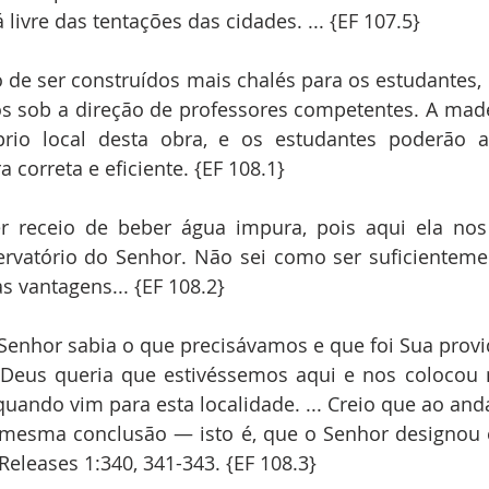
 livre das tentações das cidades. ... {EF 107.5}
 de ser construídos mais chalés para os estudantes,
os sob a direção de professores competentes. A made
rio local desta obra, e os estudantes poderão 
 correta e eficiente. {EF 108.1}
r receio de beber água impura, pois aqui ela nos
rvatório do Senhor. Não sei como ser suficientemen
 vantagens... {EF 108.2}
enhor sabia o que precisávamos e que foi Sua provi
. Deus queria que estivéssemos aqui e nos colocou n
 quando vim para esta localidade. ... Creio que ao and
 mesma conclusão — isto é, que o Senhor designou e
eleases 1:340, 341-343. {EF 108.3}