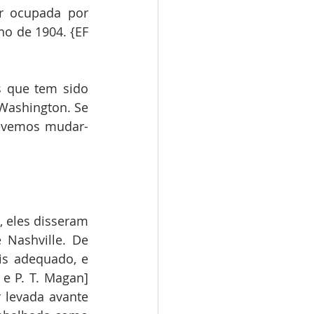
r ocupada por 
o de 1904. {EF 
 que tem sido 
Washington. Se 
devemos mudar-
 eles disseram 
Nashville. De 
s adequado, e 
e P. T. Magan] 
 levada avante 