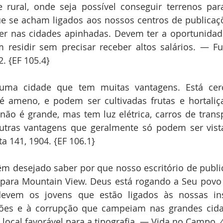
 rural, onde seja possível conseguir terrenos para
ue se acham ligados aos nossos centros de publicaç
ver nas cidades apinhadas. Devem ter a oportunidad
 residir sem precisar receber altos salários. — F
2. {EF 105.4}
uma cidade que tem muitas vantagens. Está cerc
 ameno, e podem ser cultivadas frutas e hortaliça
não é grande, mas tem luz elétrica, carros de trans
utras vantagens que geralmente só podem ser vista
a 141, 1904. {EF 106.1}
m desejado saber por que nosso escritório de publi
para Mountain View. Deus está rogando a Seu povo
evem os jovens que estão ligados às nossas insti
ções e à corrupção que campeiam nas grandes cida
local favorável para a tipografia. — Vida no Campo, 4