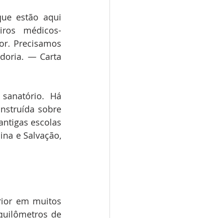
ue estão aqui 
iros médicos-
or. Precisamos 
oria. — Carta 
anatório. Há 
nstruída sobre 
ntigas escolas 
na e Salvação, 
ior em muitos 
quilômetros de 