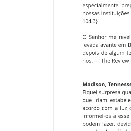
especialmente pre
nossas instituições
104.3}
O Senhor me revel
levada avante em Ba
depois de algum t
nos. — The Review a
Madison, Tenness
Fiquei surpresa qua
que iriam estabele
acordo com a luz q
informei-os a esse 
podem fazer, devid