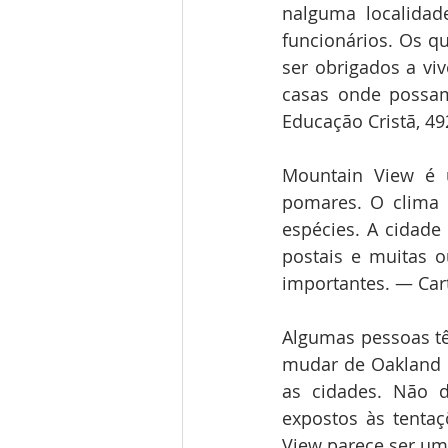
nalguma localidade
funcionários. Os q
ser obrigados a vi
casas onde possam
Educação Cristã, 49
Mountain View é 
pomares. O clima é
espécies. A cidade 
postais e muitas o
importantes. — Cart
Algumas pessoas tê
mudar de Oakland 
as cidades. Não d
expostos às tenta
View parece ser um 