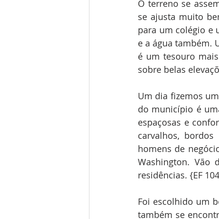
O terreno se assem
se ajusta muito b
para um colégio e u
e a água também. Um
é um tesouro mais 
sobre belas elevaç
Um dia fizemos uma
do município é uma
espaçosas e confor
carvalhos, bordos
homens de negócios
Washington. Vão d
residências. {EF 104
Foi escolhido um bo
também se encontro