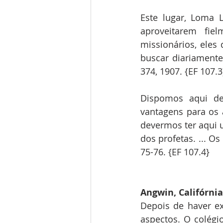
Este lugar, Loma 
aproveitarem fie
missionários, eles 
buscar diariamente
374, 1907. {EF 107.3
Dispomos aqui de
vantagens para os a
devermos ter aqui u
dos profetas. ... O
75-76. {EF 107.4}
Angwin, Califórnia
Depois de haver ex
aspectos. O colégi