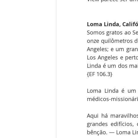
Loma Linda, Calif
Somos gratos ao Se
onze quilômetros d
Angeles; e um gran
Los Angeles e pert
Linda é um dos mais
{EF 106.3}
Loma Linda é um l
médicos-missionário
Aqui há maravilho
grandes edifícios
bênção. — Loma Lin