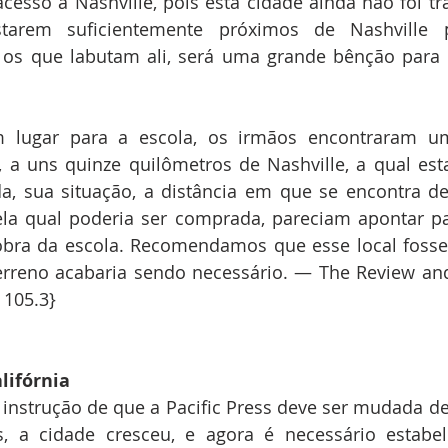
acesso a Nashville, pois esta cidade ainda não foi t
starem suficientemente próximos de Nashville 
os que labutam ali, será uma grande bênção para o
 lugar para a escola, os irmãos encontraram um
, a uns quinze quilômetros de Nashville, a qual est
, sua situação, a distância em que se encontra de 
ela qual poderia ser comprada, pareciam apontar pa
 obra da escola. Recomendamos que esse local fosse
erreno acabaria sendo necessário. — The Review and
 105.3}
lifórnia
instrução de que a Pacific Press deve ser mudada d
, a cidade cresceu, e agora é necessário estabele