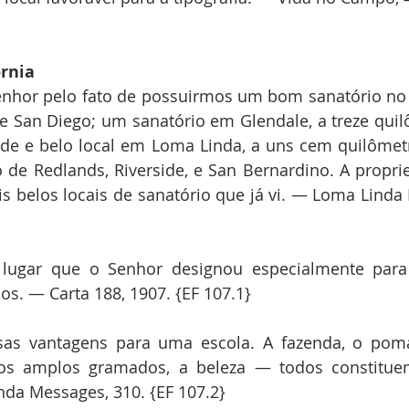
órnia
nhor pelo fato de possuirmos um bom sanatório no V
e San Diego; um sanatório em Glendale, a treze quil
de e belo local em Loma Linda, a uns cem quilômetr
o de Redlands, Riverside, e San Bernardino. A propr
 belos locais de sanatório que já vi. — Loma Linda 
ugar que o Senhor designou especialmente para 
s. — Carta 188, 1907. {EF 107.1}
sas vantagens para uma escola. A fazenda, o pomar
, os amplos gramados, a beleza — todos constitu
da Messages, 310. {EF 107.2}