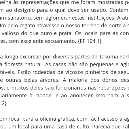
elha às representações que me foram mostradas pel
em ao desígnio para o qual deve ser usado. Contém
m sanatório, sem aglomerar estas instituições. A atm
 belo regato atravessa o nosso terreno de norte a su
valioso do que ouro e prata. Os locais para as con
ões, com excelente escoamento. {EF 104.1}
 longa excursão por diversas partes de Takoma Park
 floresta natural. As casas não são pequenas e agl
táveis. Estão rodeadas de viçosos pinheiros de seg
 e outras belas árvores. A maioria dos donos des
, e muitos deles são funcionários nas repartições 
iariamente à cidade, e ao anoitecer retornam a su
.2}
m local para a oficina gráfica, com fácil acesso à agê
u um local para uma casa de culto. Parecia que Tak