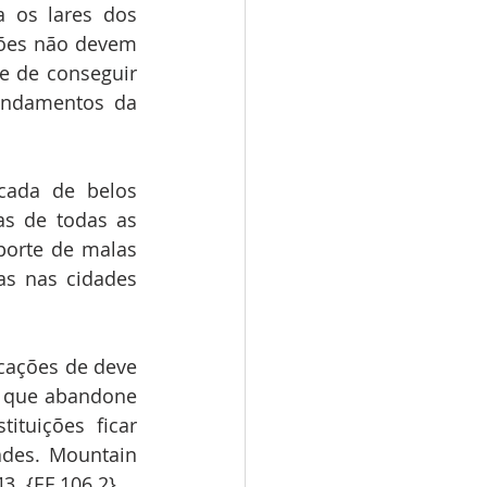
 os lares dos 
ões não devem 
e de conseguir 
undamentos da 
ada de belos 
s de todas as 
porte de malas 
s nas cidades 
cações de deve 
 que abandone 
tuições ficar 
des. Mountain 
3. {EF 106.2}