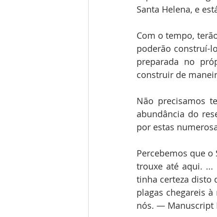
Santa Helena, e está
Com o tempo, terão
poderão construí-l
preparada no próp
construir de maneira
Não precisamos te
abundância do rese
por estas numerosas
Percebemos que o S
trouxe até aqui. ..
tinha certeza disto
plagas chegareis à
nós. — Manuscript R