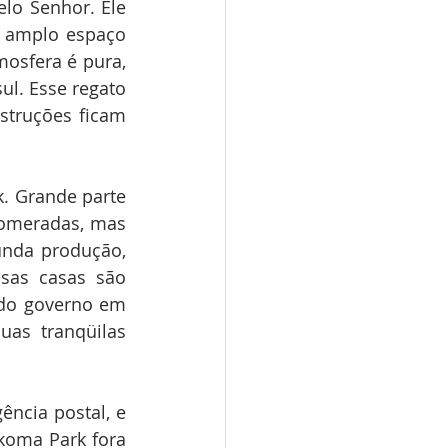
o Senhor. Ele 
 amplo espaço 
osfera é pura, 
l. Esse regato 
struções ficam 
. Grande parte 
omeradas, mas 
unda produção, 
sas casas são 
do governo em 
as tranqüilas 
ncia postal, e 
oma Park fora 