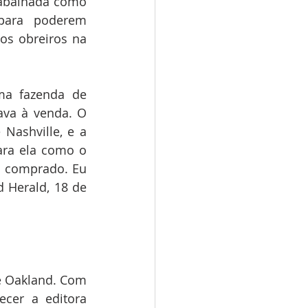
rabalhada como 
para poderem 
s obreiros na 
a fazenda de 
ava à venda. O 
Nashville, e a 
ra ela como o 
 comprado. Eu 
 Herald, 18 de 
e Oakland. Com 
cer a editora 