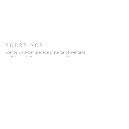
SOBRE NÓS
Somos uma comunidade cristã fundamentada
na Palavra de Deus, que busca a unidade no
Espírito para servir melhor o semelhante, até a
volta de Jesus.
1400 W. Grauwyler Rd.
Irving TX 75061
contact@dallasbrsda.org
PROGRAMAÇÕES