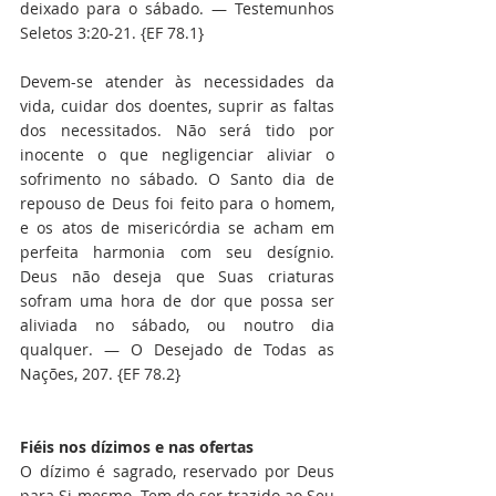
deixado para o sábado. — Testemunhos 
Seletos 3:20-21. {EF 78.1}
Devem-se atender às necessidades da 
vida, cuidar dos doentes, suprir as faltas 
dos necessitados. Não será tido por 
inocente o que negligenciar aliviar o 
sofrimento no sábado. O Santo dia de 
repouso de Deus foi feito para o homem, 
e os atos de misericórdia se acham em 
perfeita harmonia com seu desígnio. 
Deus não deseja que Suas criaturas 
sofram uma hora de dor que possa ser 
aliviada no sábado, ou noutro dia 
qualquer. — O Desejado de Todas as 
Nações, 207. {EF 78.2}
Fiéis nos dízimos e nas ofertas
O dízimo é sagrado, reservado por Deus 
para Si mesmo. Tem de ser trazido ao Seu 