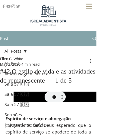
Post
All Posts
Ellen G. White
All Posts
May 2, 2020
4 min read
#42 O estilo de vida e as atividades
📄 Mensagem Pastoral
do remanescente — 1 de 5
Sala 57 🇪🇸
Sala 57 🇺🇸
Sala 57 🇧🇷
Sermões
Espírito de serviço e abnegação
🩺 Jornada de Saúde
Longamente tem Deus esperado que o 
espírito de serviço se apodere de toda a 