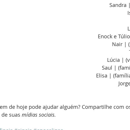
Sandra |
I
L
Enock e Túlio
Nair | 
Lúcia | (
Saul | (fam
Elisa | (famíl
Jorg
em de hoje pode ajudar alguém? Compartilhe com os
 de suas 
mídias sociais.