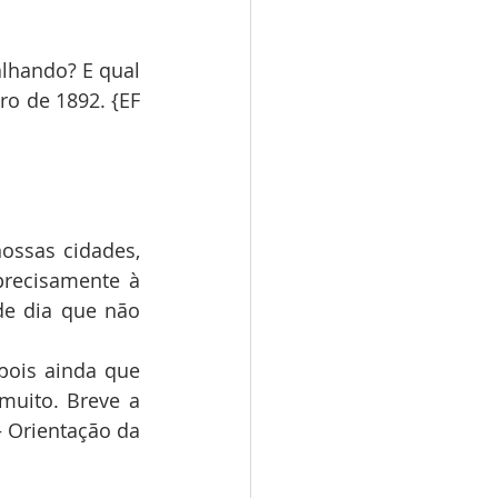
hando? E qual 
o de 1892. {EF 
ssas cidades, 
recisamente à 
e dia que não 
ois ainda que 
uito. Breve a 
 Orientação da 