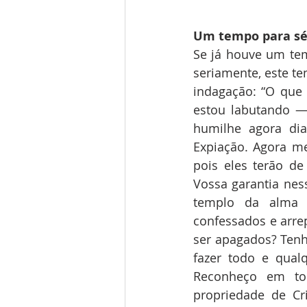
Um tempo para sér
Se já houve um te
seriamente, este te
indagação: “O que
estou labutando —
humilhe agora dia
Expiação. Agora m
pois eles terão d
Vossa garantia ness
templo da alma 
confessados e arre
ser apagados? Tenh
fazer todo e qualq
Reconheço em t
propriedade de Cr