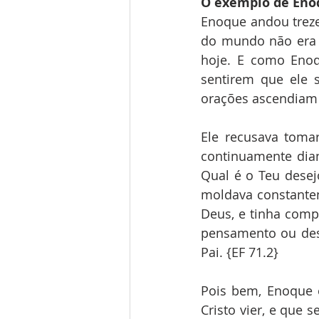
O exemplo de Eno
Enoque andou treze
do mundo não era e
hoje. E como Eno
sentirem que ele 
orações ascendiam 
Ele recusava toma
continuamente dian
Qual é o Teu desej
moldava constante
Deus, e tinha compl
pensamento ou dese
Pai. {EF 71.2}
Pois bem, Enoque 
Cristo vier, e que 