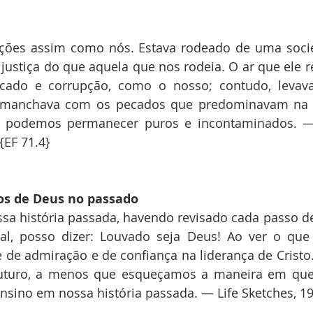
ações assim como nós. Estava rodeado de uma soci
 justiça do que aquela que nos rodeia. O ar que ele re
ado e corrupção, como o nosso; contudo, levava
e manchava com os pecados que predominavam na 
m podemos permanecer puros e incontaminados. —
 {EF 71.4}
os de Deus no passado
ssa história passada, havendo revisado cada passo de
ual, posso dizer: Louvado seja Deus! Ao ver o que
 de admiração e de confiança na liderança de Cristo
uturo, a menos que esqueçamos a maneira em que
nsino em nossa história passada. — Life Sketches, 19