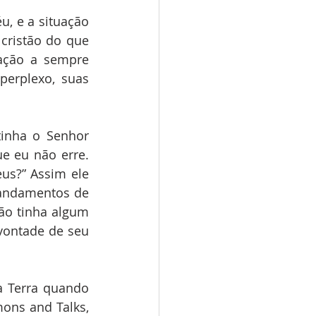
, e a situação 
ristão do que 
ção a sempre 
erplexo, suas 
inha o Senhor 
e eu não erre. 
us?” Assim ele 
andamentos de 
ão tinha algum 
ontade de seu 
 Terra quando 
ons and Talks, 