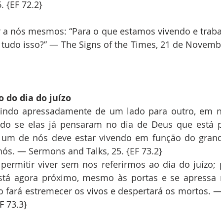
. {EF 72.2}
a nós mesmos: “Para o que estamos vivendo e trabal
 tudo isso?” — The Signs of the Times, 21 de Novembr
 do dia do juízo
 indo apressadamente de um lado para outro, em no
do se elas já pensaram no dia de Deus que está p
a um de nós deve estar vivendo em função do grand
 nós. — Sermons and Talks, 25. {EF 73.2}
rmitir viver sem nos referirmos ao dia do juízo; p
stá agora próximo, mesmo às portas e se apressa m
 fará estremecer os vivos e despertará os mortos. —
F 73.3}