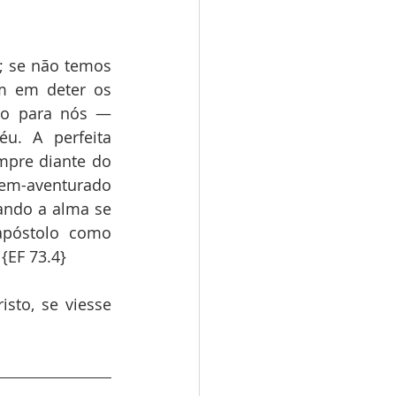
 se não temos 
m em deter os 
ão para nós — 
. A perfeita 
pre diante do 
bem-aventurado 
ndo a alma se 
póstolo como 
{EF 73.4}
sto, se viesse 