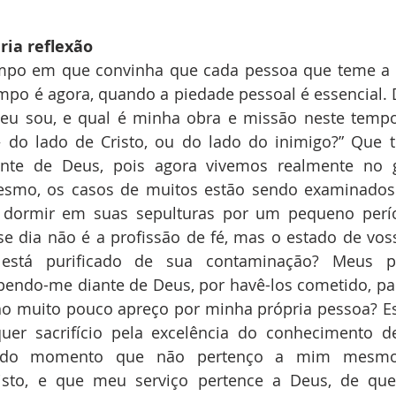
ia reflexão
mpo em que convinha que cada pessoa que teme a De
mpo é agora, quando a piedade pessoal é essencial. De
 eu sou, e qual é minha obra e missão neste tempo
 do lado de Cristo, ou do lado do inimigo?” Que t
nte de Deus, pois agora vivemos realmente no g
esmo, os casos de muitos estão sendo examinados 
e dormir em suas sepulturas por um pequeno perí
e dia não é a profissão de fé, mas o estado de voss
está purificado de sua contaminação? Meus p
pendo-me diante de Deus, por havê-los cometido, pa
o muito pouco apreço por minha própria pessoa? Est
uer sacrifício pela excelência do conhecimento de 
odo momento que não pertenço a mim mesmo
isto, e que meu serviço pertence a Deus, de qu