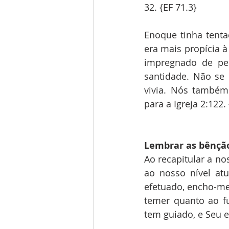
32. {EF 71.3}
Enoque tinha tent
era mais propícia à
impregnado de pec
santidade. Não s
vivia. Nós també
para a Igreja 2:122.
Lembrar as bênçã
Ao recapitular a no
ao nosso nível at
efetuado, encho-me
temer quanto ao f
tem guiado, e Seu e