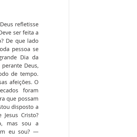
us refletisse 
ve ser feita a 
? De que lado 
oda pessoa se 
rande Dia da 
perante Deus, 
odo de tempo. 
as afeições. O 
ecados foram 
ra que possam 
ou disposto a 
Jesus Cristo? 
, mas sou a 
em eu sou? — 