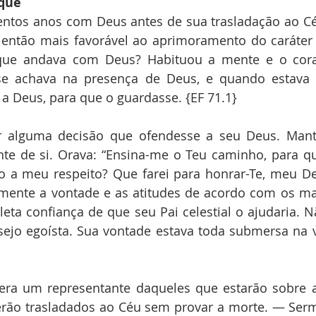
que
ntos anos com Deus antes de sua trasladação ao Céu
ntão mais favorável ao aprimoramento do caráter c
que andava com Deus? Habituou a mente e o cora
se achava na presença de Deus, e quando estava p
a Deus, para que o guardasse. {EF 71.1}
r alguma decisão que ofendesse a seu Deus. Mant
te de si. Orava: “Ensina-me o Teu caminho, para qu
o a meu respeito? Que farei para honrar-Te, meu De
mente a vontade e as atitudes de acordo com os m
eta confiança de que seu Pai celestial o ajudaria. N
jo egoísta. Sua vontade estava toda submersa na v
era um representante daqueles que estarão sobre a
serão trasladados ao Céu sem provar a morte. — Serm