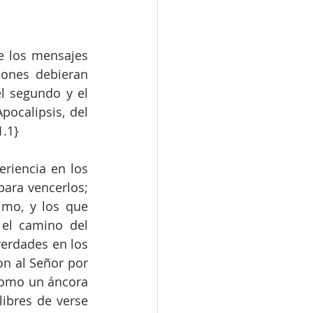
e los mensajes 
iones debieran 
l segundo y el 
pocalipsis, del 
1.1}
iencia en los 
ara vencerlos; 
imo, y los que 
el camino del 
erdades en los 
n al Señor por 
como un áncora 
bres de verse 