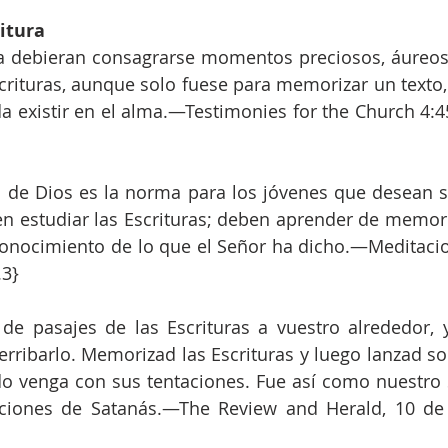
itura
a debieran consagrarse momentos preciosos, áureos, 
scrituras, aunque solo fuese para memorizar un texto, 
da existir en el alma.—Testimonies for the Church 4:45
 de Dios es la norma para los jóvenes que desean ser
ben estudiar las Escrituras; deben aprender de memoria
conocimiento de lo que el Señor ha dicho.—Meditacio
.3}
e pasajes de las Escrituras a vuestro alrededor, y
ribarlo. Memorizad las Escrituras y luego lanzad so
do venga con sus tentaciones. Fue así como nuestro 
taciones de Satanás.—The Review and Herald, 10 de 