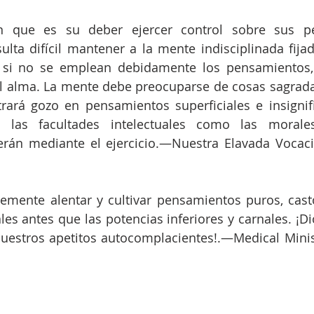
 que es su deber ejercer control sobre sus pe
lta difícil mantener a la mente indisciplinada fija
 si no se emplean debidamente los pensamientos, l
l alma. La mente debe preocuparse de cosas sagradas
trará gozo en pensamientos superficiales e insignif
to las facultades intelectuales como las morale
erán mediante el ejercicio.—Nuestra Elavada Vocacio
mente alentar y cultivar pensamientos puros, castos
les antes que las potencias inferiores y carnales. ¡Di
estros apetitos autocomplacientes!.—Medical Ministr