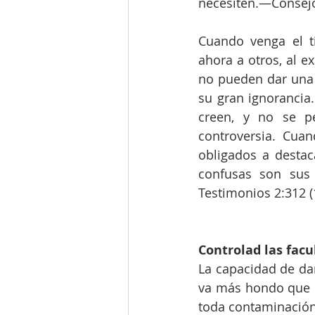
necesiten.—Consejos
Cuando venga el t
ahora a otros, al e
no pueden dar una 
su gran ignorancia
creen, y no se pe
controversia. Cua
obligados a destac
confusas son sus
Testimonios 2:312 (
Controlad las fac
La capacidad de dar
va más hondo que es
toda contaminación