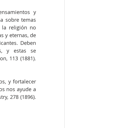
nsamientos y 
da sobre temas 
a religión no 
 y eternas, de 
icantes. Deben 
s, y estas se 
n, 113 (1881). 
, y fortalecer 
os nos ayude a 
y, 278 (1896). 