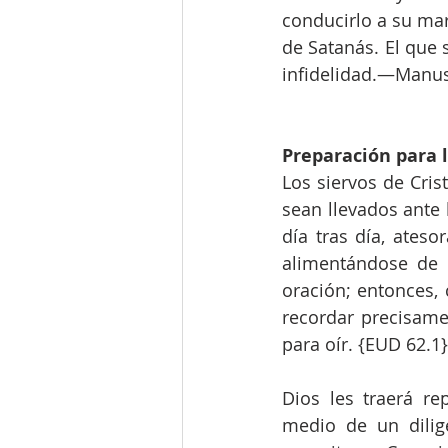
conducirlo a su mar
de Satanás. El que s
infidelidad.—Manusc
Preparación para 
Los siervos de Cris
sean llevados ante 
día tras día, ateso
alimentándose de l
oración; entonces, 
recordar precisame
para oír. {EUD 62.1}
Dios les traerá r
medio de un dilig