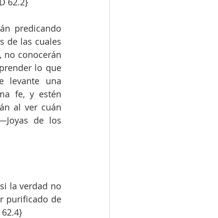
D 62.2}
án predicando 
 de las cuales 
, no conocerán 
prender lo que 
 levante una 
a fe, y estén 
án al ver cuán 
Joyas de los 
i la verdad no 
 purificado de 
 62.4}