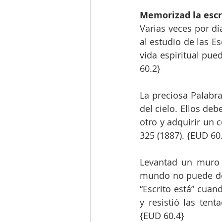
Memorizad la escr
Varias veces por dí
al estudio de las E
vida espiritual pue
60.2}
La preciosa Palabra
del cielo. Ellos de
otro y adquirir un 
325 (1887). {EUD 60
Levantad un muro d
mundo no puede der
“Escrito está” cuan
y resistió las ten
{EUD 60.4}