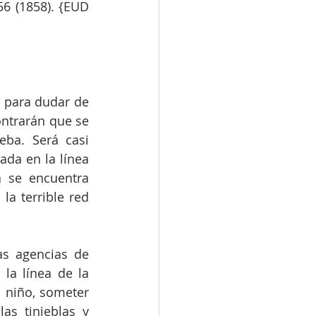
6 (1858). {EUD 
 para dudar de 
ntrarán que se 
ba. Será casi 
da en la línea 
 se encuentra 
a terrible red 
s agencias de 
a línea de la 
 niño, someter 
s tinieblas y 