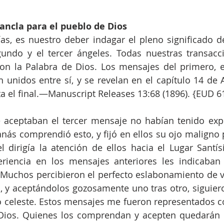
 ancla para el pueblo de Dios
as, es nuestro deber indagar el pleno significado d
gundo y el tercer ángeles. Todas nuestras transacc
on la Palabra de Dios. Los mensajes del primero, e
n unidos entre sí, y se revelan en el capítulo 14 de A
ta el final.—Manuscript Releases 13:68 (1896). {EUD 6
aceptaban el tercer mensaje no habían tenido exper
anás comprendió esto, y fijó en ellos su ojo maligno p
l dirigía la atención de ellos hacia el Lugar Santís
riencia en los mensajes anteriores les indicaban 
. Muchos percibieron el perfecto eslabonamiento de v
 y aceptándolos gozosamente uno tras otro, siguiero
io celeste. Estos mensajes me fueron representados 
Dios. Quienes los comprendan y acepten quedarán li