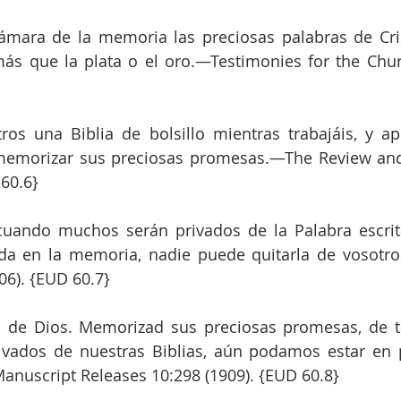
ámara de la memoria las preciosas palabras de Cris
s que la plata o el oro.—Testimonies for the Churc
os una Biblia de bolsillo mientras trabajáis, y ap
memorizar sus preciosas promesas.—The Review and 
 60.6}
cuando muchos serán privados de la Palabra escrita
da en la memoria, nadie puede quitarla de vosotro
06). {EUD 60.7}
a de Dios. Memorizad sus preciosas promesas, de t
vados de nuestras Biblias, aún podamos estar en p
anuscript Releases 10:298 (1909). {EUD 60.8}