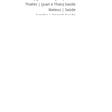
Thalles | (Juan e Thais) Saúde
Mateus | Saúde
Sandra | (Joezel) Saúde
Isadora | Saúde
Inês | Saúde
Laurete | Saúde
Enock e Túlio | (Silas) Saúde
Nair | (Oliveira) Saúde
Tia Bia | Saúde
Lúcia | (vó Keyse) Saúde
Saul | (família Cruz) Saúde
Elisa | (família Aguiar) Saúde
Jorge | (Ever) Saúde
Acha que a mensagem de hoje pode 
ajudar alguém? Compartilhe com os seus 
contatos ou através de suas 
mídias sociais.
#profecia
#eventosfinais
#sinais