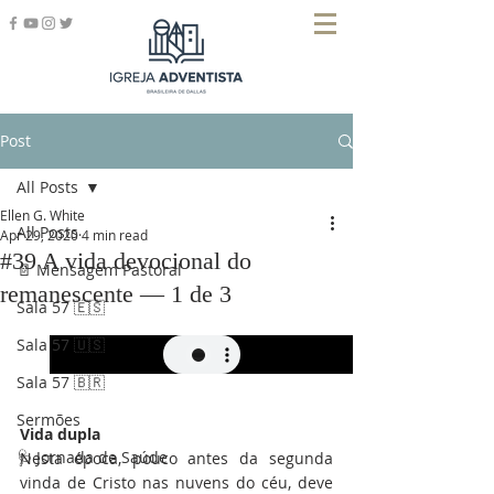
Post
All Posts
Ellen G. White
All Posts
Apr 29, 2020
4 min read
#39 A vida devocional do
📄 Mensagem Pastoral
remanescente — 1 de 3
Sala 57 🇪🇸
Sala 57 🇺🇸
Sala 57 🇧🇷
Sermões
Vida dupla
🩺 Jornada de Saúde
Nesta época, pouco antes da segunda 
vinda de Cristo nas nuvens do céu, deve 