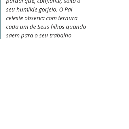
pardal que, confiante, solta o 
seu humilde gorjeio. O Pai 
celeste observa com ternura 
cada um de Seus filhos quando 
saem para o seu trabalho 
diário, assim como quando se 
entregam à oração; quando 
repou- sam à noite, e quando 
se levantam pela manhã; 
quando o rico se banqueteia 
em seu palácio, ou quando o 
pobre reúne seus filhos em 
torno da mesa escassa. 
Nenhuma lágrima é 
derramada sem que Deus 