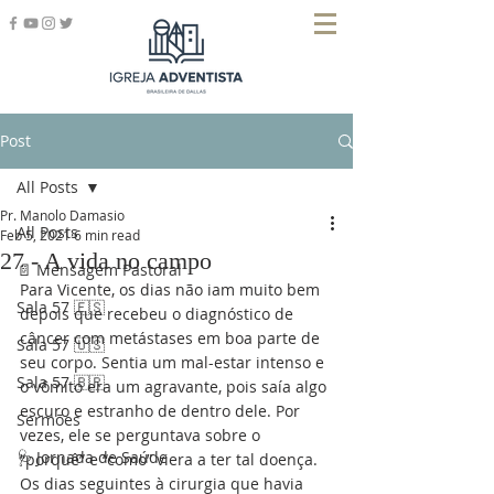
Post
All Posts
Pr. Manolo Damasio
All Posts
Feb 5, 2021
6 min read
27 - A vida no campo
📄 Mensagem Pastoral
Para Vicente, os dias não iam muito bem 
Sala 57 🇪🇸
depois que recebeu o diagnóstico de 
câncer com metástases em boa parte de 
Sala 57 🇺🇸
seu corpo. Sentia um mal-estar intenso e 
Sala 57 🇧🇷
o vômito era um agravante, pois saía algo 
escuro e estranho de dentro dele. Por 
Sermões
vezes, ele se perguntava sobre o 
🩺 Jornada de Saúde
“porquê” e “como” viera a ter tal doença. 
Os dias seguintes à cirurgia que havia 