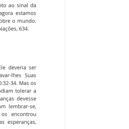
to ao sinal da 
agora estamos 
obre o mundo. 
Nações, 634.
e deveria ser 
var-lhes Suas 
:32-34. Mas os 
iam tolerar a 
anças devesse 
m lembrar-se, 
os encontrou 
s esperanças, 