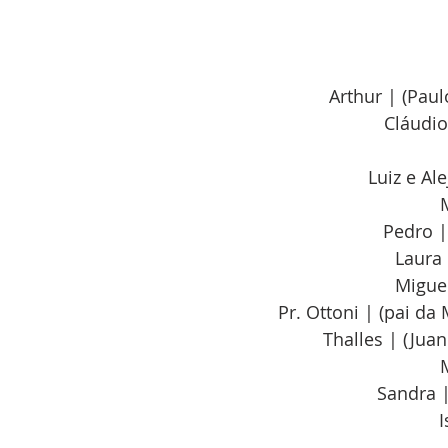
Arthur | (Pau
Cláudio
Luiz e Al
Pedro |
Laura 
Miguel
Pr. Ottoni | (pai da
Thalles | (Jua
Sandra |
I