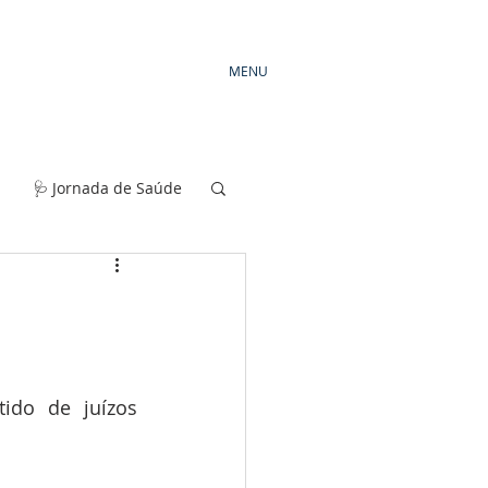
MENU
🩺 Jornada de Saúde
do de juízos 