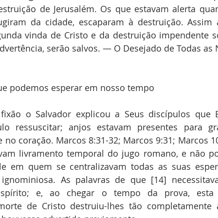
estruição de Jerusalém. Os que estavam alerta quan
fugiram da cidade, escaparam à destruição. Assim 
unda vinda de Cristo e da destruição impendente s
dvertência, serão salvos. — O Desejado de Todas as 
que podemos esperar em nosso tempo
fixão o Salvador explicou a Seus discípulos que El
o ressuscitar; anjos estavam presentes para gra
 no coração. Marcos 8:31-32; Marcos 9:31; Marcos 10
vam livramento temporal do jugo romano, e não pod
le em quem se centralizavam todas as suas esper
ignominiosa. As palavras de que [14] necessitava
espírito; e, ao chegar o tempo da prova, esta 
morte de Cristo destruiu-lhes tão completamente a