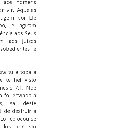
 aos homens 
r vir. Aqueles 
agem por Ele 
o, e agiram 
ência aos Seus 
m aos juízos 
obedientes e 
ra tu e toda a 
 te hei visto 
nesis 7:1. Noé 
ó foi enviada a 
s, saí deste 
 de destruir a 
Ló colocou-se 
los de Cristo 