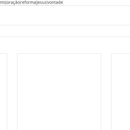
anto
oração
reforma
Jesus
vontade