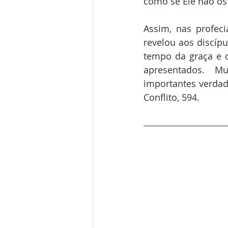
como se Ele não os
Assim, nas profeci
revelou aos discípu
tempo da graça e o
apresentados. M
importantes verdad
Conflito, 594.