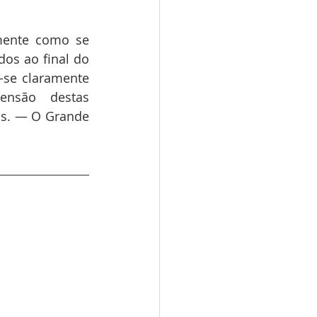
mente como se 
os ao final do 
se claramente 
nsão destas 
s. — O Grande 