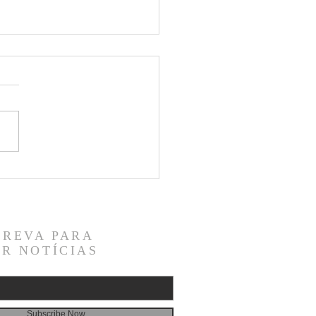
Desenvolvimento social em
enos grupos
CREVA PARA
R NOTÍCIAS
Subscribe Now