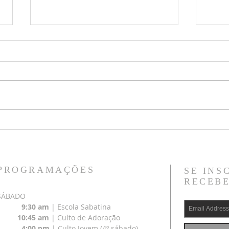
40 - Amor
39 - 
pequ
PROGRAMAÇÕES
SE INS
RECEBE
SÁBADO
9:30 am
| Escola Sabatina
10:45 am
| Culto de Adoração
4:00 pm
| Culto Jovem (4º sábado)