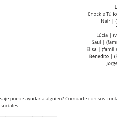
L
Enock e Túlio
Nair | 
Lúcia | (
Saul | (fam
Elisa | (famíl
Benedito | (
Jorg
saje puede ayudar a alguien? Comparte con sus conta
 sociales.