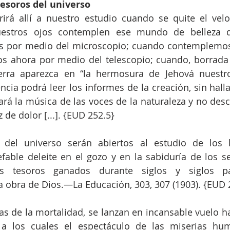
tesoros del universo
rá allí a nuestro estudio cuando se quite el velo
uestros ojos contemplen ese mundo de belleza d
 por medio del microscopio; cuando contemplemos l
dos ahora por medio del telescopio; cuando, borrada
erra aparezca en “la hermosura de Jehová nuestro D
ncia podrá leer los informes de la creación, sin halla
ará la música de las voces de la naturaleza y no desc
z de dolor [...]. {EUD 252.5}
 del universo serán abiertos al estudio de los h
able deleite en el gozo y en la sabiduría de los se
s tesoros ganados durante siglos y siglos p
 obra de Dios.—La Educación, 303, 307 (1903). {EUD 
as de la mortalidad, se lanzan en incansable vuelo hac
los cuales el espectáculo de las miserias hum