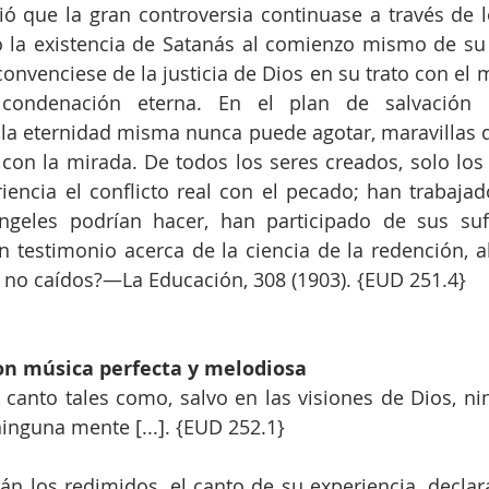
ó que la gran controversia continuase a través de lo
 la existencia de Satanás al comienzo mismo de su 
onvenciese de la justicia de Dios en su trato con el m
 condenación eterna. En el plan de salvación h
la eternidad misma nunca puede agotar, maravillas q
con la mirada. De todos los seres creados, solo los
encia el conflicto real con el pecado; han trabajado 
ngeles podrían hacer, han participado de sus sufr
 testimonio acerca de la ciencia de la redención, a
s no caídos?—La Educación, 308 (1903). {EUD 251.4}
on música perfecta y melodiosa
 canto tales como, salvo en las visiones de Dios, ni
inguna mente [...]. {EUD 252.1}
án los redimidos, el canto de su experiencia, declarar