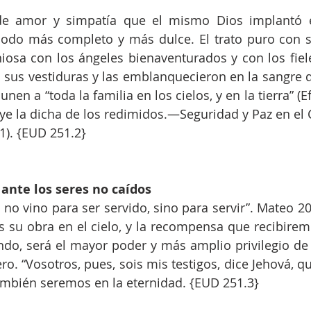
de amor y simpatía que el mismo Dios implantó e
do más completo y más dulce. El trato puro con ser
iosa con los ángeles bienaventurados y con los fiele
sus vestiduras y las emblanquecieron en la sangre de
nen a “toda la familia en los cielos, y en la tierra” (E
e la dicha de los redimidos.—Seguridad y Paz en el Co
1). {EUD 251.2}
ante los seres no caídos
 no vino para ser servido, sino para servir”. Mateo 20
 es su obra en el cielo, y la recompensa que recibirem
do, será el mayor poder y más amplio privilegio de t
o. “Vosotros, pues, sois mis testigos, dice Jehová, qu
también seremos en la eternidad. {EUD 251.3}