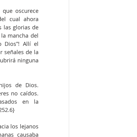
 que oscurece 
el cual ahora 
as glorias de 
 la mancha del 
ios”! Allí el 
r señales de la 
ubrirá ninguna 
ijos de Dios. 
res no caídos. 
asados en la 
252.6}
ia los lejanos 
anas causaba 