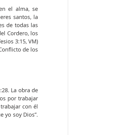
n el alma, se 
es santos, la 
s de todas las 
l Cordero, los 
fesios 3:15, VM)
nflicto de los 
:28. La obra de 
os por trabajar 
rabajar con él 
e yo soy Dios”. 