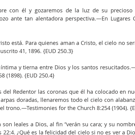
re con él y gozaremos de la luz de su precioso 
ozo ante tan alentadora perspectiva.—En Lugares Ce
isto está. Para quienes aman a Cristo, el cielo no sería
uscrito 41, 1896. {EUD 250.3}
íntima y tierna entre Dios y los santos resucitados.
58 (1898). {EUD 250.4}
s del Redentor las coronas que él ha colocado en nue
arpas doradas, llenaremos todo el cielo con alabanz
el trono.—Testimonies for the Church 8:254 (1904). {
a son leales a Dios, al fin “verán su cara; y su nombr
s 22:4. ¿Qué es la felicidad del cielo si no es ver a D