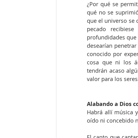
¿Por qué se permiti
qué no se suprimió
que el universo se c
pecado recibiese
profundidades que 
desearían penetrar 
conocido por experi
cosa que ni los á
tendrán acaso algún
valor para los sere
Alabando a Dios c
Habrá allí música y
oído ni concebido n
El canto que cantar