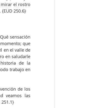
irar el rostro 
. {EUD 250.6}
¡Qué sensación 
r momento; que 
 en el valle de 
o en saludarle 
istoria de la 
todo trabajo en 
vención de los 
d veamos las 
 251.1}