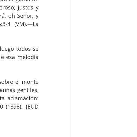
roso; justos y 
á, oh Señor, y 
:3-4 (VM).—La 
luego todos se 
le esa melodía 
sobre el monte 
nnas gentiles, 
a aclamación: 
 (1898). {EUD 