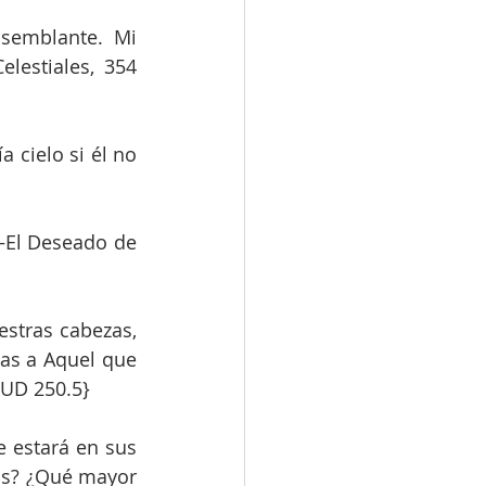
semblante. Mi 
lestiales, 354 
 cielo si él no 
—El Deseado de 
stras cabezas, 
as a Aquel que 
EUD 250.5}
e estará en sus 
ios? ¿Qué mayor 