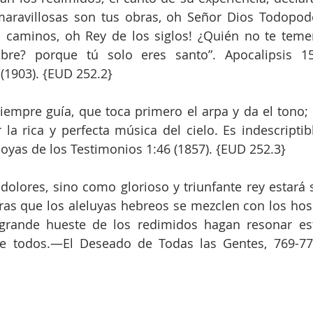
maravillosas son tus obras, oh Señor Dios Todopode
 caminos, oh Rey de los siglos! ¿Quién no te temer
mbre? porque tú solo eres santo”. Apocalipsis 15
(1903). {EUD 252.2}
empre guía, que toca primero el arpa y da el tono; 
la rica y perfecta música del cielo. Es indescriptib
—Joyas de los Testimonios 1:46 (1857). {EUD 252.3}
olores, sino como glorioso y triunfante rey estará 
ras que los aleluyas hebreos se mezclen con los hosa
 grande hueste de los redimidos hagan resonar est
e todos.—El Deseado de Todas las Gentes, 769-770