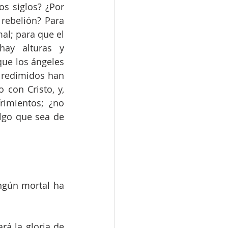
s siglos? ¿Por 
rebelión? Para 
al; para que el 
ay alturas y 
ue los ángeles 
 redimidos han 
con Cristo, y, 
imientos; ¿no 
lgo que sea de 
ngún mortal ha 
á la gloria de 