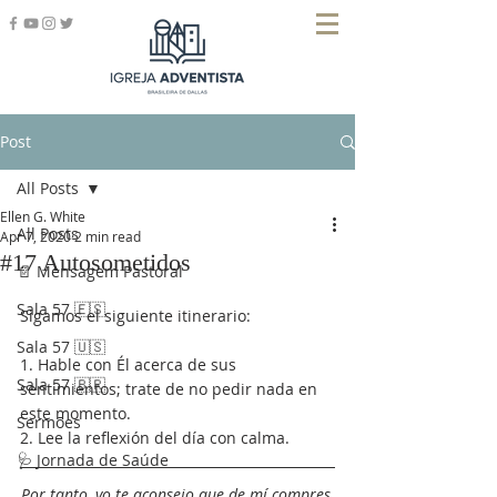
Post
All Posts
Ellen G. White
All Posts
Apr 7, 2020
2 min read
#17 Autosometidos
📄 Mensagem Pastoral
Sala 57 🇪🇸
Sigamos el siguiente itinerario:
Sala 57 🇺🇸
1. Hable con Él acerca de sus 
Sala 57 🇧🇷
sentimientos; trate de no pedir nada en 
este momento.
Sermões
2. Lee la reflexión del día con calma.
🩺 Jornada de Saúde
Por tanto, yo te aconsejo que de mí compres 