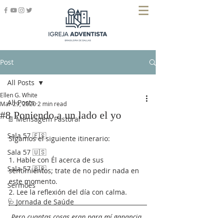
Post
All Posts
Ellen G. White
All Posts
Mar 29, 2020
2 min read
#8 Poniendo a un lado el yo
📄 Mensagem Pastoral
Sala 57 🇪🇸
Sigamos el siguiente itinerario:
Sala 57 🇺🇸
1. Hable con Él acerca de sus 
Sala 57 🇧🇷
sentimientos; trate de no pedir nada en 
este momento.
Sermões
2. Lee la reflexión del día con calma.
🩺 Jornada de Saúde
Pero cuantas cosas eran para mí ganancia, 