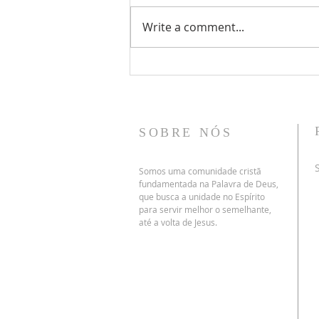
Write a comment...
#91 La herencia de los santos —
5 de 5
SOBRE NÓS
Somos uma comunidade cristã
fundamentada na Palavra de Deus,
que busca a unidade no Espírito
para servir melhor o semelhante,
até a volta de Jesus.
1400 W. Grauwyler Rd.
Irving TX 75061
contact@dallasbrsda.org