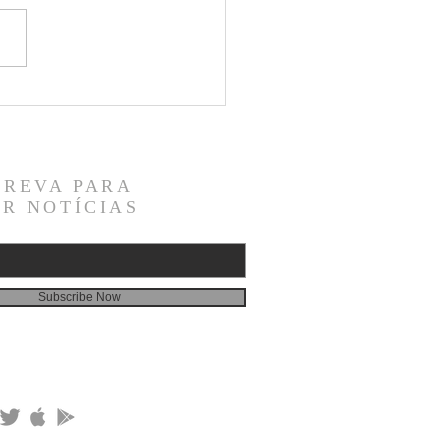
a herencia de los santos —
5
CREVA PARA
R NOTÍCIAS
Subscribe Now