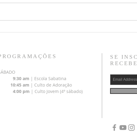
#90 La herencia de los santos —
#89 L
4 de 5
3 de 
PROGRAMAÇÕES
SE INS
RECEBE
SÁBADO
9:30 am
| Escola Sabatina
10:45 am
| Culto de Adoração
4:00 pm
| Culto Jovem (4º sábado)