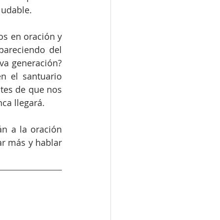
ludable.
s en oración y 
pareciendo del 
va generación? 
n el santuario 
tes de que nos 
ca llegará.
n a la oración 
r más y hablar 