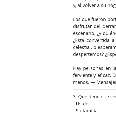
y, al volver a su ho
Los que fueron port
disfrutar del derr
escenario, ¿y quié
¿Está convertida a
celestial, o espera
despertemos? ¿Esper
Hay personas en la
ferviente y eficaz.
menos. — Mensajes 
3. Qué tiene que ve
- Usted
- Su familia