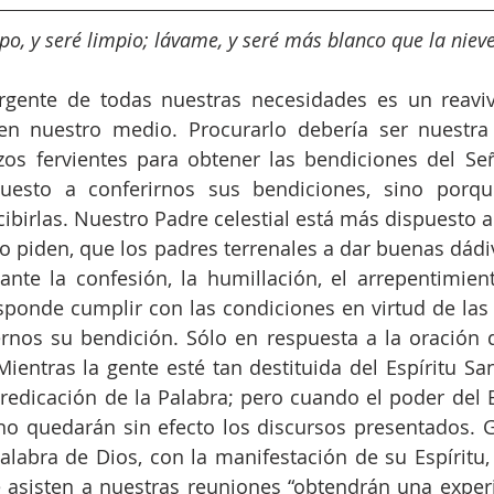
po, y seré limpio; lávame, y seré más blanco que la nieve
gente de todas nuestras necesidades es un reaviv
en nuestro medio. Procurarlo debería ser nuestra 
os fervientes para obtener las bendiciones del Señ
uesto a conferirnos sus bendiciones, sino porq
ibirlas. Nuestro Padre celestial está más dispuesto a 
lo piden, que los padres terrenales a dar buenas dádiv
nte la confesión, la humillación, el arrepentimient
sponde cumplir con las condiciones en virtud de las 
nos su bendición. Sólo en respuesta a la oración d
ientras la gente esté tan destituida del Espíritu San
redicación de la Palabra; pero cuando el poder del Es
no quedarán sin efecto los discursos presentados. G
labra de Dios, con la manifestación de su Espíritu, 
e asisten a nuestras reuniones “obtendrán una experi