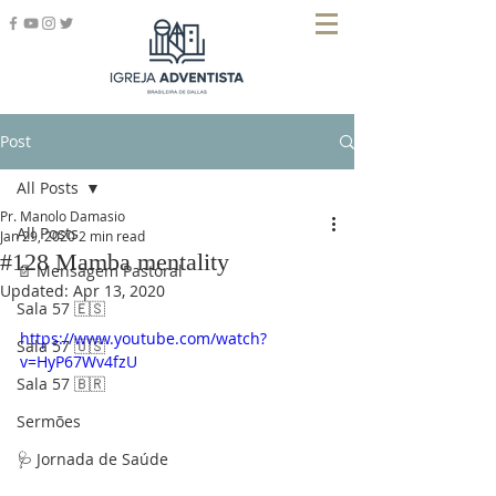
Post
All Posts
Pr. Manolo Damasio
All Posts
Jan 29, 2020
2 min read
#128 Mamba mentality
📄 Mensagem Pastoral
Updated:
Apr 13, 2020
Sala 57 🇪🇸
https://www.youtube.com/watch?
Sala 57 🇺🇸
v=HyP67Wv4fzU
Sala 57 🇧🇷
Sermões
🩺 Jornada de Saúde