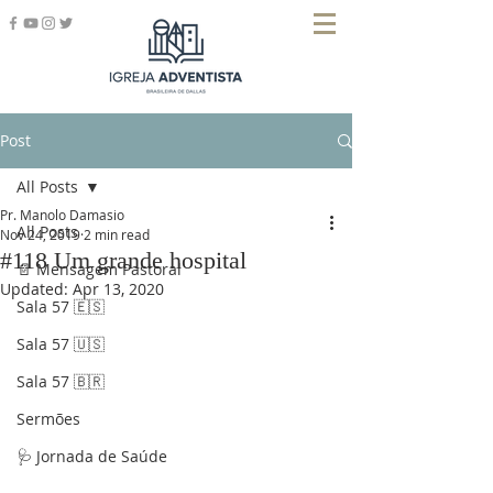
Post
All Posts
Pr. Manolo Damasio
All Posts
Nov 24, 2019
2 min read
#118 Um grande hospital
📄 Mensagem Pastoral
Updated:
Apr 13, 2020
Sala 57 🇪🇸
Sala 57 🇺🇸
Sala 57 🇧🇷
Sermões
🩺 Jornada de Saúde