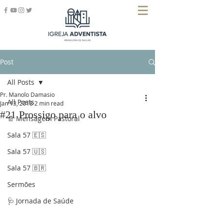
Post
All Posts
Pr. Manolo Damasio
All Posts
Jan 13, 2018
2 min read
#21 Prossigo para o alvo
📄 Mensagem Pastoral
Sala 57 🇪🇸
Sala 57 🇺🇸
Sala 57 🇧🇷
Sermões
🩺 Jornada de Saúde