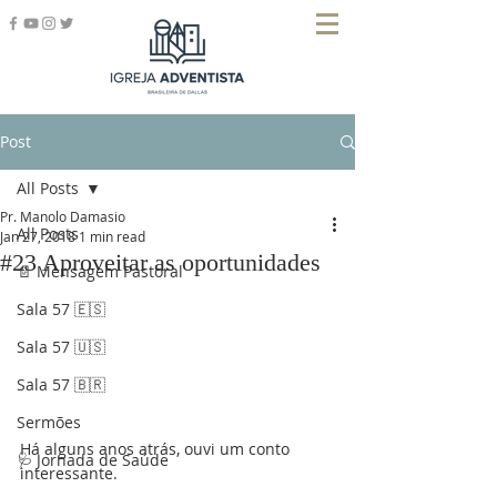
Post
All Posts
Pr. Manolo Damasio
All Posts
Jan 27, 2018
1 min read
#23 Aproveitar as oportunidades
📄 Mensagem Pastoral
Sala 57 🇪🇸
Sala 57 🇺🇸
Sala 57 🇧🇷
Sermões
Há alguns anos atrás, ouvi um conto 
🩺 Jornada de Saúde
interessante.