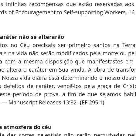
infinitas recompensas que estão reservadas aos fi
ds of Encouragement to Self-supporting Workers, 16.
aráter não se alterarão
tos no Céu precisais ser primeiro santos na Terra.
ais na vida não serão modificados pela morte ou pela
ura com a mesma disposição que manifestastes em v
ão altera o caráter em Sua vinda. A obra de transf
. Nossa vida diária está determinando o nosso desti
 defeitos de caráter, vencê-los pela graça de Cris
neste período de prova, a fim de que sejamos habil
 — Manuscript Releases 13:82. {EF 295.1}
a atmosfera do céu
a das cortes celestiais não serão perturbadas pel