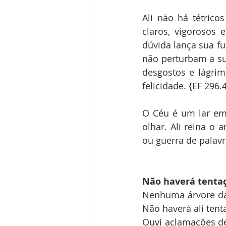
Ali não há tétrico
claros, vigorosos 
dúvida lança sua fu
não perturbam a sua
desgostos e lágrim
felicidade. {EF 296.
O Céu é um lar em 
olhar. Ali reina o
ou guerra de palavr
Não haverá tenta
Nenhuma árvore da 
Não haverá ali tent
Ouvi aclamações de