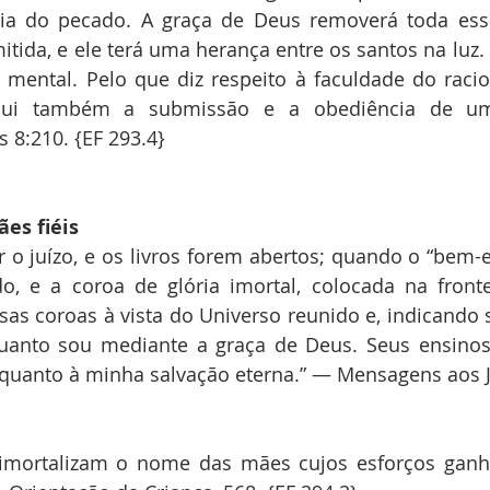
ia do pecado. A graça de Deus removerá toda essa
mitida, e ele terá uma herança entre os santos na luz.
mental. Pelo que diz respeito à faculdade do racio
sui também a submissão e a obediência de um
 8:210. {EF 293.4}
s fiéis
o juízo, e os livros forem abertos; quando o “bem-e
do, e a coroa de glória imortal, colocada na front
as coroas à vista do Universo reunido e, indicando s
uanto sou mediante a graça de Deus. Seus ensinos,
uanto à minha salvação eterna.” — Mensagens aos Jo
imortalizam o nome das mães cujos esforços ganha