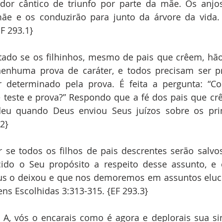
dor cântico de triunfo por parte da mãe. Os anjos
e e os conduzirão para junto da árvore da vida
EF 293.1}
ado se os filhinhos, mesmo de pais que crêem, hão 
nenhuma prova de caráter, e todos precisam ser pr
r determinado pela prova. É feita a pergunta: “
e teste e prova?” Respondo que a fé dos pais que cr
deu quando Deus enviou Seus juízos sobre os pri
.2}
se todos os filhos de pais descrentes serão salvos
ido o Seu propósito a respeito desse assunto, e
s o deixou e que nos demoremos em assuntos eluc
ns Escolhidas 3:313-315. {EF 293.3}
A, vós o encarais como é agora e deplorais sua sim