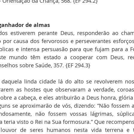
— Orientação da Criança, 568. {EF 294.2}
ganhador de almas
os estiverem perante Deus, responderão ao cham
o por causa dos fervorosos e perseverantes esforços
plicas e intensa persuasão para que fujam para a Fo
ste mundo têm estado a cooperar com Deus, rec
elhos sobre Saúde, 357. {EF 294.3}
daquela linda cidade lá do alto se revolverem nos 
rarem as hostes que observaram a verdade, coroas 
obre a cabeça, e eles atribuirão a Deus honra, glória 
guns se aproximarão de vós, dizendo: “Não fossem a
ndosamente, não fossem vossas lágrimas, súplicas
a teria visto o Rei na Sua formosura.” Que recompens
o louvor de seres humanos nesta vida terrena e tr