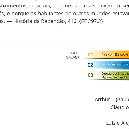
strumentos musicais, porque não mais deveriam ser
ás, e porque os habitantes de outros mundos estavam
s. — História da Redenção, 416. {EF 297.2}
Arthur | (Pau
Cláudio
Luiz e Al