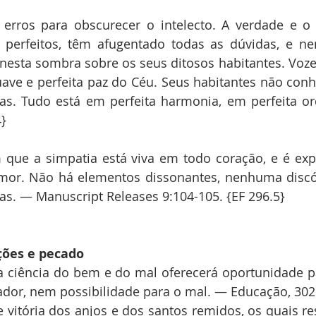
s erros para obscurecer o intelecto. A verdade e o
e perfeitos, têm afugentado todas as dúvidas, e ne
nesta sombra sobre os seus ditosos habitantes. Voze
ve e perfeita paz do Céu. Seus habitantes não conhe
as. Tudo está em perfeita harmonia, em perfeita or
4}
que a simpatia está viva em todo coração, e é exp
 amor. Não há elementos dissonantes, nenhuma discó
as. — Manuscript Releases 9:104-105. {EF 296.5}
ções e pecado
ciência do bem e do mal oferecerá oportunidade par
ador, nem possibilidade para o mal. — Educação, 302.
 vitória dos anjos e dos santos remidos, os quais 