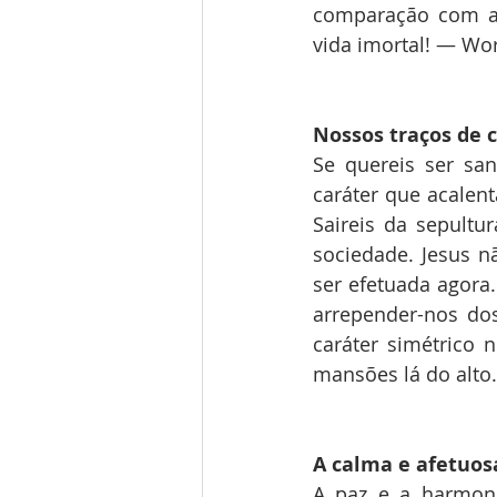
comparação com as 
vida imortal! — Wor
Nossos traços de c
Se quereis ser san
caráter que acalent
Saireis da sepult
sociedade. Jesus n
ser efetuada agora
arrepender-nos dos
caráter simétrico 
mansões lá do alto.
A calma e afetuos
A paz e a harmoni