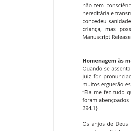
não tem consciênc
hereditária e trans
concedeu sanidade 
criança, mas pos
Manuscript Releases
Homenagem às mãe
Quando se assentar 
Juiz for pronuncia
muitos erguerão ess
“Ela me fez tudo q
foram abençoados q
294.1}
Os anjos de Deus 