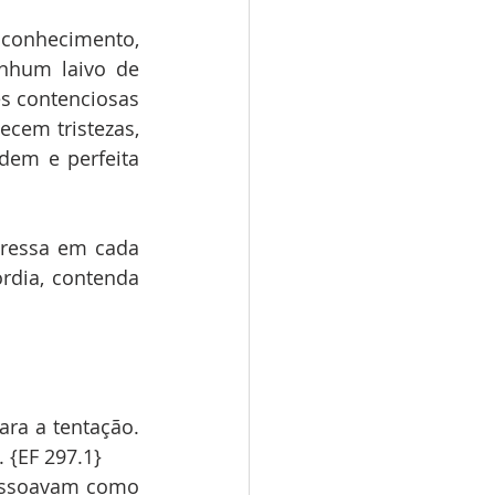
 conhecimento, 
nhum laivo de 
s contenciosas 
cem tristezas, 
dem e perfeita 
ressa em cada 
rdia, contenda 
a a tentação. 
 {EF 297.1}
ressoavam como 