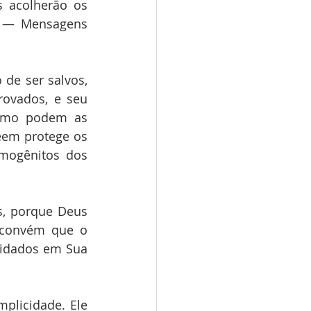
 acolherão os 
. — Mensagens 
de ser salvos, 
ovados, e seu 
Como podem as 
êem protege os 
mogênitos dos 
, porque Deus 
 convém que o 
idados em Sua 
plicidade. Ele 