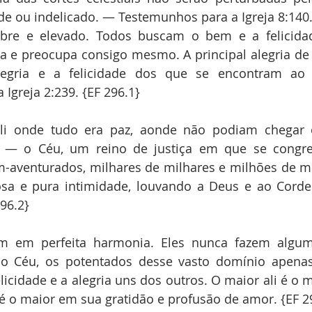
e ou indelicado. — Testemunhos para a Igreja 8:140.
re e elevado. Todos buscam o bem e a felicidad
 e preocupa consigo mesmo. A principal alegria de 
legria e a felicidade dos que se encontram ao 
Igreja 2:239. {EF 296.1}
ali onde tudo era paz, aonde não podiam chegar o
res — o Céu, um reino de justiça em que se congr
m-aventurados, milhares de milhares e milhões de mi
sa e pura intimidade, louvando a Deus e ao Cordei
296.2}
m em perfeita harmonia. Eles nunca fazem algum
do Céu, os potentados desse vasto domínio apenas 
icidade e a alegria uns dos outros. O maior ali é o
é o maior em sua gratidão e profusão de amor. {EF 2