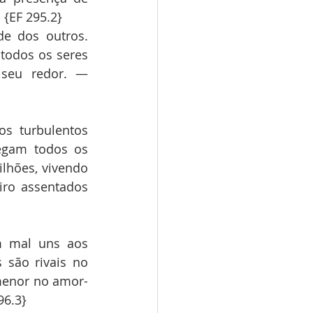
 {EF 295.2}
e dos outros. 
todos os seres 
seu redor. — 
s turbulentos 
egam todos os 
lhões, vivendo 
ro assentados 
 mal uns aos 
são rivais no 
 menor no amor-
96.3}