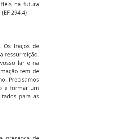
éis na futura 
 {EF 294.4}
 Os traços de 
 ressurreição. 
osso lar e na 
ormação tem de 
no. Precisamos 
to e formar um 
itados para as 
a presença de 