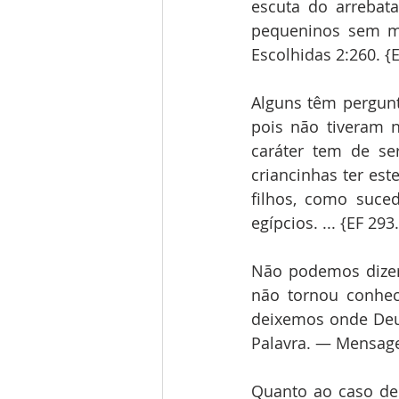
escuta do arrebata
pequeninos sem mã
Escolhidas 2:260. {
Alguns têm pergunt
pois não tiveram 
caráter tem de se
criancinhas ter est
filhos, como suce
egípcios. ... {EF 293
Não podemos dizer 
não tornou conhec
deixemos onde Deu
Palavra. — Mensage
Quanto ao caso de 