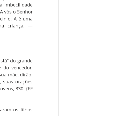
 imbecilidade 
 A vós o Senhor 
cínio, A é uma 
a criança. — 
stá” do grande 
e do vencedor, 
ua mãe, dirão: 
 suas orações 
vens, 330. {EF 
ram os filhos 