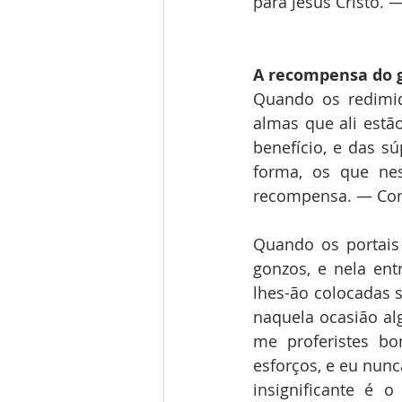
para Jesus Cristo. 
A recompensa do 
Quando os redimid
almas que ali estã
benefício, e das sú
forma, os que ne
recompensa. — Cons
Quando os portais 
gonzos, e nela ent
lhes-ão colocadas s
naquela ocasião al
me proferistes bo
esforços, e eu nunc
insignificante é 