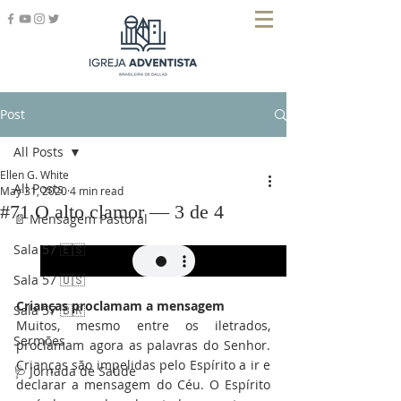
Post
All Posts
Ellen G. White
All Posts
May 31, 2020
4 min read
#71 O alto clamor — 3 de 4
📄 Mensagem Pastoral
Sala 57 🇪🇸
Sala 57 🇺🇸
Crianças proclamam a mensagem
Sala 57 🇧🇷
Muitos, mesmo entre os iletrados, 
Sermões
proclamam agora as palavras do Senhor. 
Crianças são impelidas pelo Espírito a ir e 
🩺 Jornada de Saúde
declarar a mensagem do Céu. O Espírito 