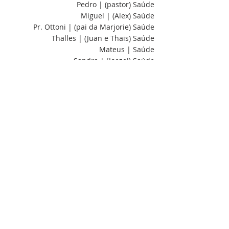
Pedro | (pastor) Saúde
Miguel | (Alex) Saúde
Pr. Ottoni | (pai da Marjorie) Saúde
Thalles | (Juan e Thais) Saúde
Mateus | Saúde
Sandra | (Joezel) Saúde
Isadora | Saúde
Inês | Saúde
Laurete | Saúde
Enock e Túlio | (Silas) Saúde
Nair | (Oliveira) Saúde
Tia Bia | Saúde
Lúcia | (vó Keyse) Saúde
Saul | (família Cruz) Saúde
Elisa | (família Aguiar) Saúde
Jorge | (Ever) Saúde
Acha que a mensagem de hoje pode 
ajudar alguém? Compartilhe com os seus 