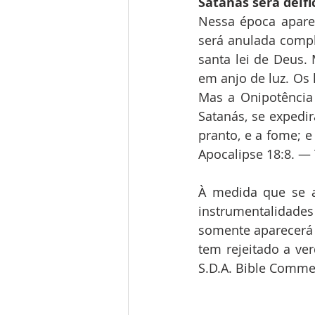
Satanás será deif
Nessa época aparec
será anulada compl
santa lei de Deus. 
em anjo de luz. Os 
Mas a Onipotência 
Satanás, se expedir
pranto, e a fome; e
Apocalipse 18:8. — 
À medida que se a
instrumentalidade
somente aparecerá 
tem rejeitado a ve
S.D.A. Bible Commen