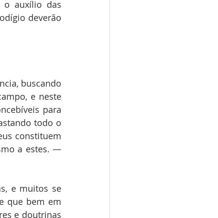
o auxílio das 
odígio deverão 
cia, buscando 
ampo, e neste 
cebíveis para 
astando todo o 
eus constituem 
smo a estes. — 
, e muitos se 
de que bem em 
es e doutrinas 