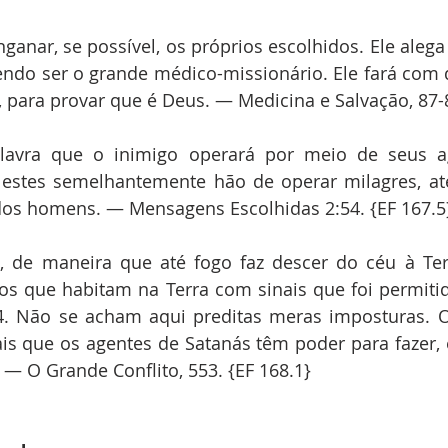
ganar, se possível, os próprios escolhidos. Ele alega s
endo ser o grande médico-missionário. Ele fará com 
 para provar que é Deus. — Medicina e Salvação, 87-8
lavra que o inimigo operará por meio de seus a
 estes semelhantemente hão de operar milagres, até
 dos homens. — Mensagens Escolhidas 2:54. {EF 167.5
s, de maneira que até fogo faz descer do céu à Terr
s que habitam na Terra com sinais que foi permitido
14. Não se acham aqui preditas meras imposturas. 
is que os agentes de Satanás têm poder para fazer, 
 — O Grande Conflito, 553. {EF 168.1}