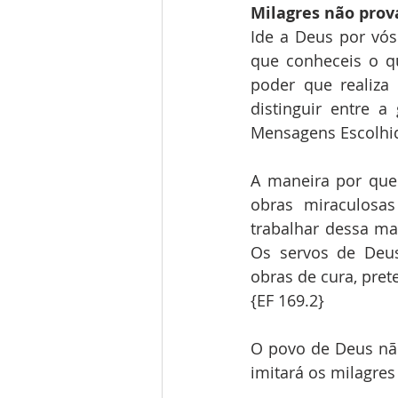
Milagres não pro
Ide a Deus por vós
que conheceis o q
poder que realiza 
distinguir entre 
Mensagens Escolhid
A maneira por que C
obras miraculosas
trabalhar dessa ma
Os servos de Deus
obras de cura, pret
{EF 169.2}
O povo de Deus não
imitará os milagre