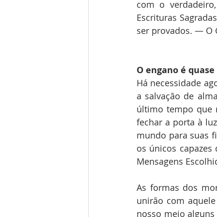
com o verdadeiro,
Escrituras Sagrada
ser provados. — O G
O engano é quase 
Há necessidade ago
a salvação de alma
último tempo que r
fechar a porta à lu
mundo para suas fil
os únicos capazes d
Mensagens Escolhid
As formas dos mort
unirão com aquele
nosso meio alguns s