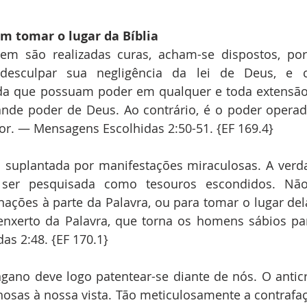
m tomar o lugar da Bíblia
em são realizadas curas, acham-se dispostos, por
 desculpar sua negligência da lei de Deus, e 
da que possuam poder em qualquer e toda extensão,
de poder de Deus. Ao contrário, é o poder operado
r. — Mensagens Escolhidas 2:50-51. {EF 169.4}
á suplantada por manifestações miraculosas. A verda
a ser pesquisada como tesouros escondidos. Não
ações à parte da Palavra, ou para tomar o lugar dela
 enxerto da Palavra, que torna os homens sábios pa
as 2:48. {EF 170.1}
ano deve logo patentear-se diante de nós. O anticri
osas à nossa vista. Tão meticulosamente a contrafaç