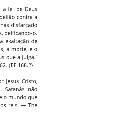
 a lei de Deus 
lião contra a 
nás disfarçado 
 deificando-o. 
a exaltação de 
, a morte, e o 
 que a julga.” 
2. {EF 168.2}
Jesus Cristo, 
. Satanás não 
 e o mundo que 
s reis. — The 