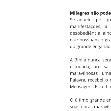
Milagres não pode
Se aqueles por qu
manifestações, a
desobediência, ain
que possuam o gran
do grande enganado
A Bíblia nunca ser
estudada, precis
maravilhosas ilumin
Palavra, recebei o
Mensagens Escolhid
O último grande eng
suas obras maravilh