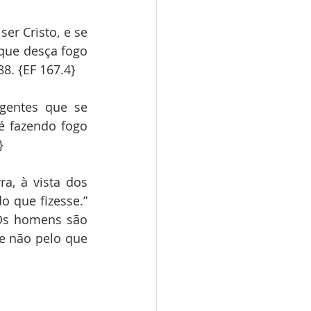
er Cristo, e se 
que desça fogo 
8. {EF 167.4}
gentes que se 
 fazendo fogo 
}
a, à vista dos 
 que fizesse.” 
Os homens são 
e não pelo que 