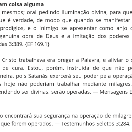
vam coisa alguma
 mesmos; orai pedindo iluminação divina, para que 
ue é verdade, de modo que quando se manifestar 
prodígios, e o inimigo se apresentar como anjo de
a genuína obra de Deus e a imitação dos poderes 
as 3:389. {EF 169.1}
risto trabalhava era pregar a Palavra, e aliviar o 
 de cura. Estou, porém, instruída de que não p
neira, pois Satanás exercerá seu poder pela operaçã
 hoje não poderiam trabalhar mediante milagres, 
endendo ser divinas, serão operadas. — Mensagens Es
 encontrará sua segurança na operação de milagres;
s que forem operados. — Testemunhos Seletos 3:284. 