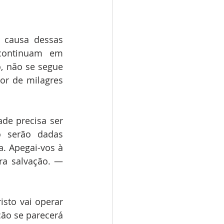
 causa dessas 
continuam em 
 não se segue 
r de milagres 
de precisa ser 
 serão dadas 
. Apegai-vos à 
ra salvação. — 
sto vai operar 
ão se parecerá 