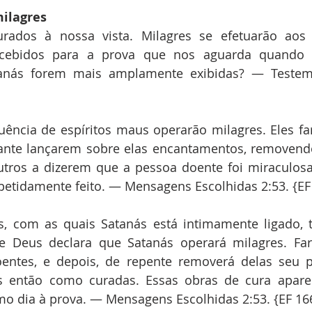
milagres
rados à nossa vista. Milagres se efetuarão aos 
cebidos para a prova que nos aguarda quando a
anás forem mais amplamente exibidas? — Testemu
uência de espíritos maus operarão milagres. Eles fa
ante lançarem sobre elas encantamentos, removendo
utros a dizerem que a pessoa doente foi miraculosa
petidamente feito. — Mensagens Escolhidas 2:53. {EF
, com as quais Satanás está intimamente ligado, t
de Deus declara que Satanás operará milagres. Fa
entes, e depois, de repente removerá delas seu po
s então como curadas. Essas obras de cura aparen
mo dia à prova. — Mensagens Escolhidas 2:53. {EF 16