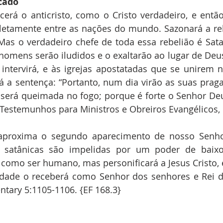
icado
erá o anticristo, como o Cristo verdadeiro, e então
etamente entre as nações do mundo. Sazonará a rebe
Mas o verdadeiro chefe de toda essa rebelião é Sata
homens serão iludidos e o exaltarão ao lugar de Deus,
intervirá, e às igrejas apostatadas que se unirem n
á a sentença: “Portanto, num dia virão as suas pragas
 será queimada no fogo; porque é forte o Senhor Deus
Testemunhos para Ministros e Obreiros Evangélicos, 6
proxima o segundo aparecimento de nosso Senhor 
s satânicas são impelidas por um poder de baixo
como ser humano, mas personificará a Jesus Cristo,
rdade o receberá como Senhor dos senhores e Rei do
tary 5:1105-1106. {EF 168.3}