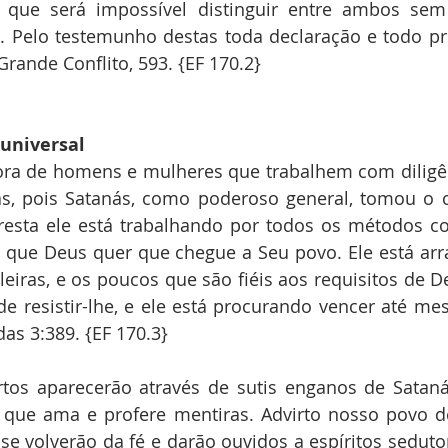
 que será impossível distinguir entre ambos sem 
s. Pelo testemunho destas toda declaração e todo pr
rande Conflito, 593. {EF 170.2}
universal
ra de homens e mulheres que trabalhem com diligên
s, pois Satanás, como poderoso general, tomou o c
esta ele está trabalhando por todos os métodos con
z que Deus quer que chegue a Seu povo. Ele está arr
eiras, e os poucos que são fiéis aos requisitos de D
e resistir-lhe, e ele está procurando vencer até me
as 3:389. {EF 170.3}
os aparecerão através de sutis enganos de Satanás
 que ama e profere mentiras. Advirto nosso povo 
e volverão da fé e darão ouvidos a espíritos sedutor