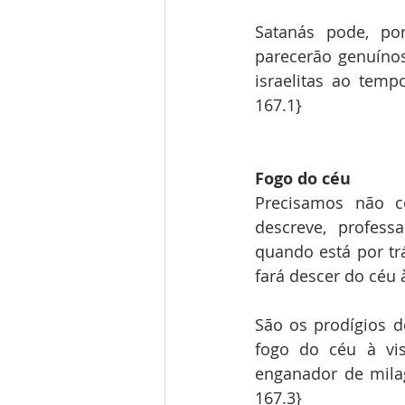
Satanás pode, po
parecerão genuínos
israelitas ao temp
167.1}
Fogo do céu
Precisamos não c
descreve, profess
quando está por tr
fará descer do céu
São os prodígios d
fogo do céu à vis
enganador de mila
167.3}