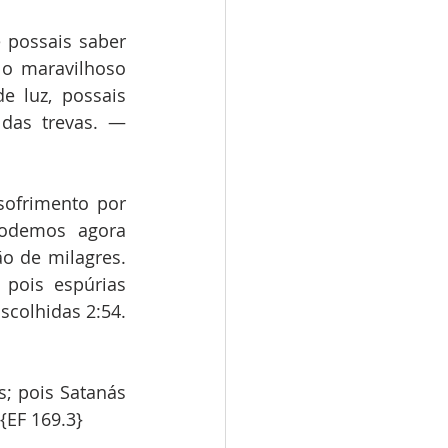
possais saber 
o maravilhoso 
 luz, possais 
das trevas. — 
sofrimento por 
odemos agora 
o de milagres. 
pois espúrias 
colhidas 2:54. 
 pois Satanás 
{EF 169.3}