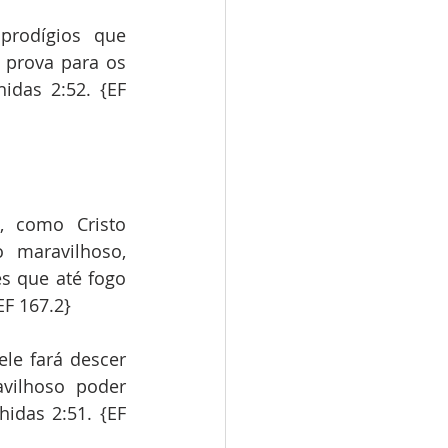
rodígios que 
prova para os 
das 2:52. {EF 
 como Cristo 
 maravilhoso, 
s que até fogo 
EF 167.2}
le fará descer 
vilhoso poder 
das 2:51. {EF 