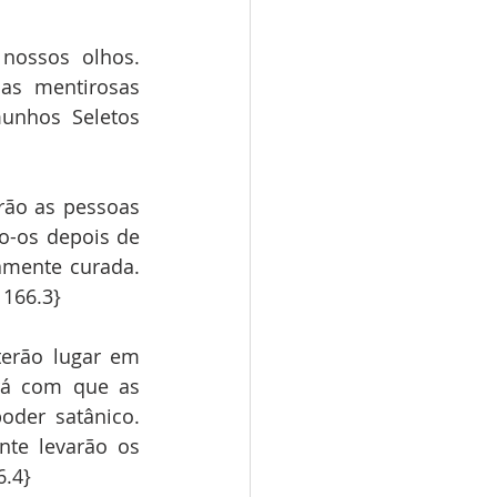
nossos olhos. 
s mentirosas 
nhos Seletos 
rão as pessoas 
-os depois de 
mente curada. 
 166.3}
erão lugar em 
rá com que as 
der satânico. 
te levarão os 
6.4}