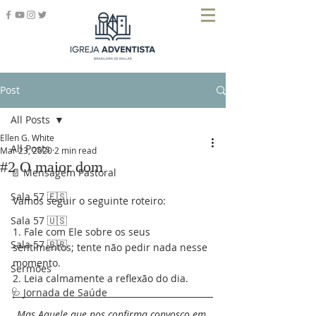
Post
All Posts
Ellen G. White
All Posts
Mar 23, 2020
2 min read
#2 O maior dom
📄 Mensagem Pastoral
Sala 57 🇪🇸
Vamos seguir o seguinte roteiro:
Sala 57 🇺🇸
1. Fale com Ele sobre os seus 
Sala 57 🇧🇷
sentimentos; tente não pedir nada nesse 
momento.
Sermões
2. Leia calmamente a reflexão do dia.
🩺 Jornada de Saúde
Mas Aquele que nos confirma convosco em 