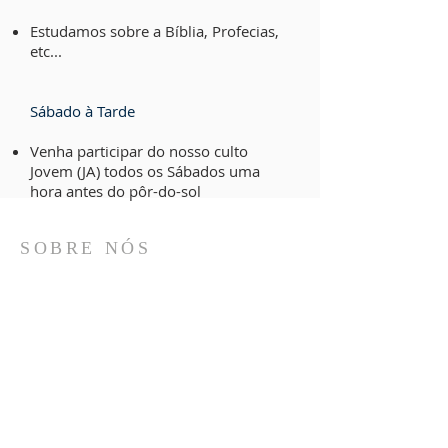
Estudamos sobre a Bíblia, Profecias,
etc...
Sábado à Tarde
Venha participar do nosso culto
Jovem (JA) todos os Sábados uma
hora antes do pôr-do-sol
SOBRE NÓS
Somos uma comunidade cristã fundamentada
na Palavra de Deus, que busca a unidade no
Espírito para servir melhor o semelhante, até a
volta de Jesus.
1400 W. Grauwyler Rd.
Irving TX 75061