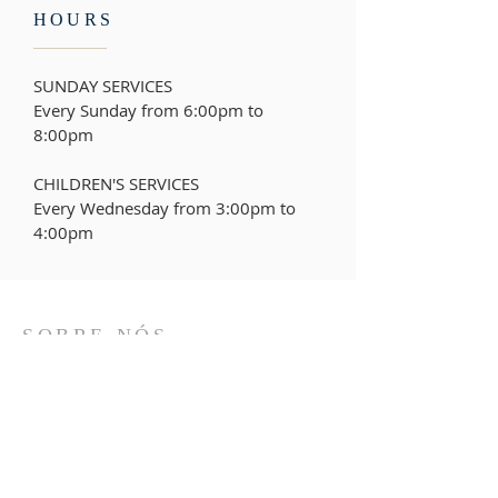
HOURS
SUNDAY SERVICES
Every Sunday from 6:00pm to
8:00pm
CHILDREN'S SERVICES
Every Wednesday from
3:00pm to
4:00pm
SOBRE NÓS
Somos uma comunidade cristã fundamentada
na Palavra de Deus, que busca a unidade no
Espírito para servir melhor o semelhante, até a
volta de Jesus.