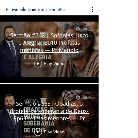
Pr. Manolo Damasio | Sermões
Sermão #342 | Sofonias, Juízo
e Alegria -Ep10 Profetas
menores — Pr Manolo
Damasio
Play Video
Sermão #333 I Obadias, o
profeta da soberania de Deus-
Ep6 Profetas menores — Pr
Manolo Damasio
Play Video