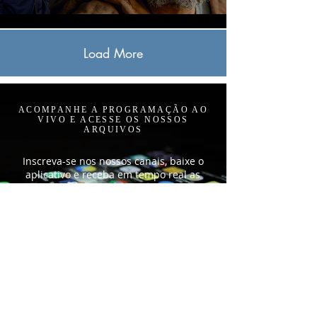
Load More
ACOMPANHE A PROGRAMAÇÃO AO
VIVO E ACESSE OS NOSSOS
ARQUIVOS
Inscreva-se nos nossos canais, baixe o
aplicativo e receba em tempo real as
notificações sobre os novos conteúdos
SOBRE NÓS
Somos uma comunidade cristã fundamentada