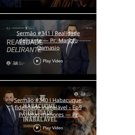
Sermão #341 I Realidade
delirante — Pr. Manolo
Damasio
Play Video
Sermão #340 I Habacuque,
fidelidade inabalável - Ep9
Profetas menores — Pr
Manolo Damasio
Play Video