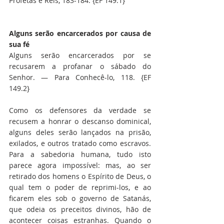
Profetas e Reis, 183-184. {EF 149.1}
Alguns serão encarcerados por causa de 
sua fé
Alguns serão encarcerados por se 
recusarem a profanar o sábado do 
Senhor. — Para Conhecê-lo, 118. {EF 
149.2}
Como os defensores da verdade se 
recusem a honrar o descanso dominical, 
alguns deles serão lançados na prisão, 
exilados, e outros tratado como escravos. 
Para a sabedoria humana, tudo isto 
parece agora impossível: mas, ao ser 
retirado dos homens o Espírito de Deus, o 
qual tem o poder de reprimi-los, e ao 
ficarem eles sob o governo de Satanás, 
que odeia os preceitos divinos, hão de 
acontecer coisas estranhas. Quando o 