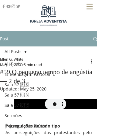
Post
All Posts
Ellen G. White
All Posts
May 19, 2020
5 min read
#59 O pequeno tempo de angústia
📄 Mensagem Pastoral
— 2 de 3
Sala 57 🇪🇸
Updated:
May 25, 2020
Sala 57 🇺🇸
Sala 57 🇧🇷
Sermões
🩺 Jornada de Saúde
Perseguições de todo tipo
As perseguições dos protestantes pelo 