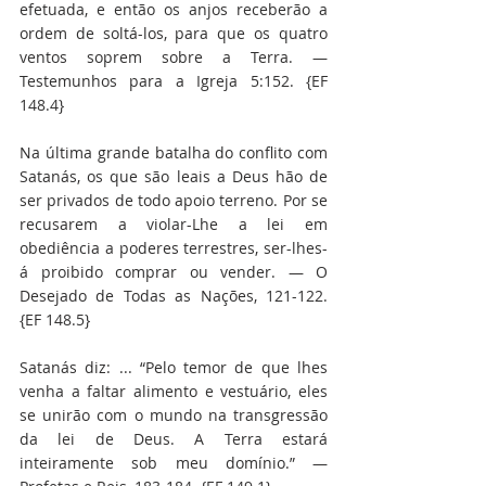
efetuada, e então os anjos receberão a 
ordem de soltá-los, para que os quatro 
ventos soprem sobre a Terra. — 
Testemunhos para a Igreja 5:152. {EF 
148.4}
Na última grande batalha do conflito com 
Satanás, os que são leais a Deus hão de 
ser privados de todo apoio terreno. Por se 
recusarem a violar-Lhe a lei em 
obediência a poderes terrestres, ser-lhes-
á proibido comprar ou vender. — O 
Desejado de Todas as Nações, 121-122. 
{EF 148.5}
Satanás diz: ... “Pelo temor de que lhes 
venha a faltar alimento e vestuário, eles 
se unirão com o mundo na transgressão 
da lei de Deus. A Terra estará 
inteiramente sob meu domínio.” — 