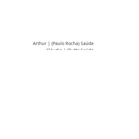
Arthur | (Paulo Rocha) Saúde
Cláudio | (Ruth) Saúde
Levi | Saúde
Luiz e Alejandro | Saúde
Marcos | Saúde
Pedro | (pastor) Saúde
Miguel | (Alex) Saúde
Pr. Ottoni | (pai da Marjorie) Saúde
Thalles | (Juan e Thais) Saúde
Mateus | Saúde
Sandra | (Joezel) Saúde
Isadora | Saúde
Inês | Saúde
Laurete | Saúde
Enock e Túlio | (Silas) Saúde