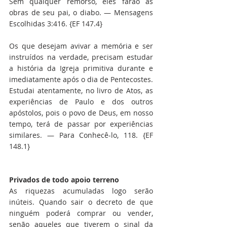
Sem qualquer remorso, eles farão as 
obras de seu pai, o diabo. — Mensagens 
Escolhidas 3:416. {EF 147.4}
Os que desejam avivar a memória e ser 
instruídos na verdade, precisam estudar 
a história da Igreja primitiva durante e 
imediatamente após o dia de Pentecostes. 
Estudai atentamente, no livro de Atos, as 
experiências de Paulo e dos outros 
apóstolos, pois o povo de Deus, em nosso 
tempo, terá de passar por experiências 
similares. — Para Conhecê-lo, 118. {EF 
148.1}
Privados de todo apoio terreno
As riquezas acumuladas logo serão 
inúteis. Quando sair o decreto de que 
ninguém poderá comprar ou vender, 
senão aqueles que tiverem o sinal da 