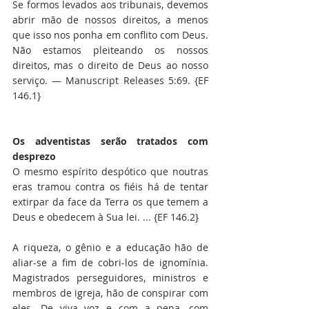
Se formos levados aos tribunais, devemos 
abrir mão de nossos direitos, a menos 
que isso nos ponha em conflito com Deus. 
Não estamos pleiteando os nossos 
direitos, mas o direito de Deus ao nosso 
serviço. — Manuscript Releases 5:69. {EF 
146.1}
Os adventistas serão tratados com 
desprezo
O mesmo espírito despótico que noutras 
eras tramou contra os fiéis há de tentar 
extirpar da face da Terra os que temem a 
Deus e obedecem à Sua lei. ... {EF 146.2}
A riqueza, o gênio e a educação hão de 
aliar-se a fim de cobri-los de ignomínia. 
Magistrados perseguidores, ministros e 
membros de igreja, hão de conspirar com 
eles. De viva voz e com a pena, com 