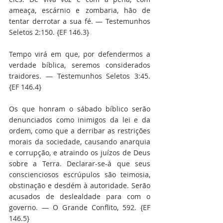
ameaça, escárnio e zombaria, hão de 
tentar derrotar a sua fé. — Testemunhos 
Seletos 2:150. {EF 146.3}
Tempo virá em que, por defendermos a 
verdade bíblica, seremos considerados 
traidores. — Testemunhos Seletos 3:45. 
{EF 146.4}
Os que honram o sábado bíblico serão 
denunciados como inimigos da lei e da 
ordem, como que a derribar as restrições 
morais da sociedade, causando anarquia 
e corrupção, e atraindo os juízos de Deus 
sobre a Terra. Declarar-se-á que seus 
conscienciosos escrúpulos são teimosia, 
obstinação e desdém à autoridade. Serão 
acusados de deslealdade para com o 
governo. — O Grande Conflito, 592. {EF 
146.5}