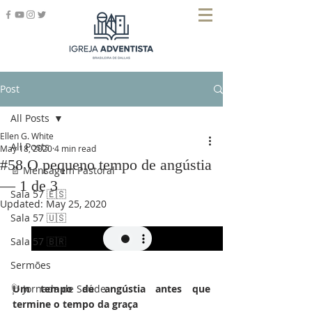
Post
All Posts
Ellen G. White
All Posts
May 18, 2020
4 min read
#58 O pequeno tempo de angústia
📄 Mensagem Pastoral
— 1 de 3
Sala 57 🇪🇸
Updated:
May 25, 2020
Sala 57 🇺🇸
Sala 57 🇧🇷
Sermões
🩺 Jornada de Saúde
Um tempo de angústia antes que 
termine o tempo da graça