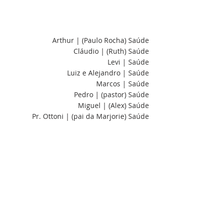
Arthur | (Paulo Rocha) Saúde
Cláudio | (Ruth) Saúde
Levi | Saúde
Luiz e Alejandro | Saúde
Marcos | Saúde
Pedro | (pastor) Saúde
Miguel | (Alex) Saúde
Pr. Ottoni | (pai da Marjorie) Saúde
Thalles | (Juan e Thais) Saúde
Mateus | Saúde
Sandra | (Joezel) Saúde
Isadora | Saúde
Inês | Saúde
Laurete | Saúde
Enock e Túlio | (Silas) Saúde
Nair | (Oliveira) Saúde
Tia Bia | Saúde