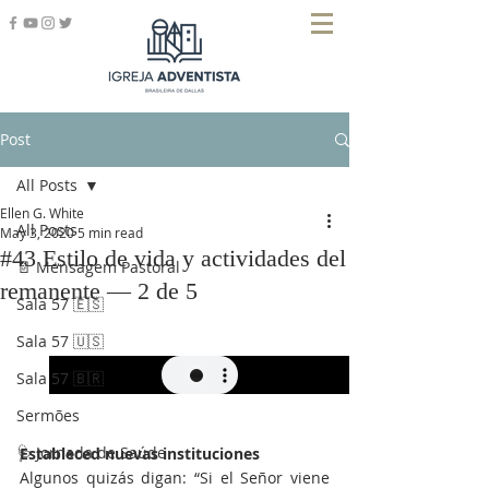
Post
All Posts
Ellen G. White
All Posts
May 3, 2020
5 min read
#43 Estilo de vida y actividades del
📄 Mensagem Pastoral
remanente — 2 de 5
Sala 57 🇪🇸
Sala 57 🇺🇸
Sala 57 🇧🇷
Sermões
🩺 Jornada de Saúde
Estableced nuevas instituciones
Algunos quizás digan: “Si el Señor viene 