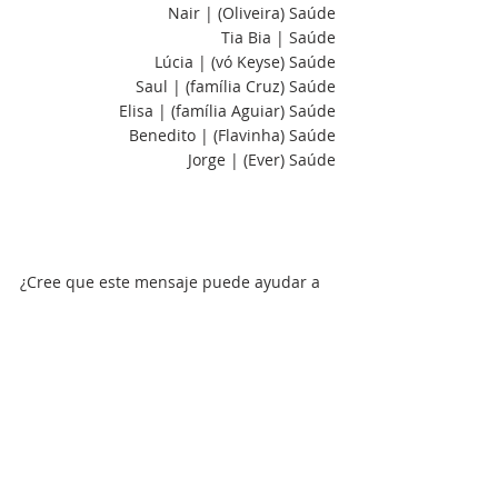
Nair | (Oliveira) Saúde
Tia Bia | Saúde
Lúcia | (vó Keyse) Saúde
Saul | (família Cruz) Saúde
Elisa | (família Aguiar) Saúde
Benedito | (Flavinha) Saúde
Jorge | (Ever) Saúde
¿Cree que este mensaje puede ayudar a 
alguien? Comparte con sus contactos o a 
través de sus redes sociales.
#profecia
#tempodofim
#sinais
#voltadeJesus