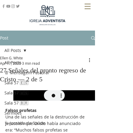
Post
All Posts
Ellen G. White
All Posts
Apr 17, 2020
3 min read
27 Señales del pronto regreso de
📄 Mensagem Pastoral
Cristo — 2 de 5
Sala 57 🇪🇸
Sala 57 🇺🇸
Sala 57 🇧🇷
Falsos profetas
Sermões
Una de las señales de la destrucción de 
🩺 Jornada de Saúde
Jerusalén que Cristo había anunciado 
era: “Muchos falsos profetas se 