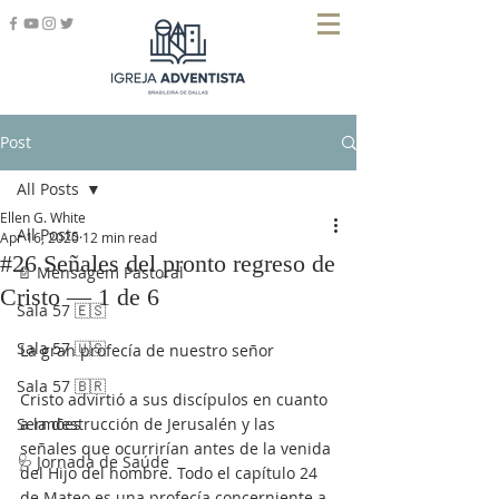
Post
All Posts
Ellen G. White
All Posts
Apr 16, 2020
12 min read
#26 Señales del pronto regreso de
📄 Mensagem Pastoral
Cristo — 1 de 6
Sala 57 🇪🇸
Sala 57 🇺🇸
La gran profecía de nuestro señor
Sala 57 🇧🇷
Cristo advirtió a sus discípulos en cuanto 
Sermões
a la destrucción de Jerusalén y las 
señales que ocurrirían antes de la venida 
🩺 Jornada de Saúde
del Hijo del hombre. Todo el capítulo 24 
de Mateo es una profecía concerniente a 