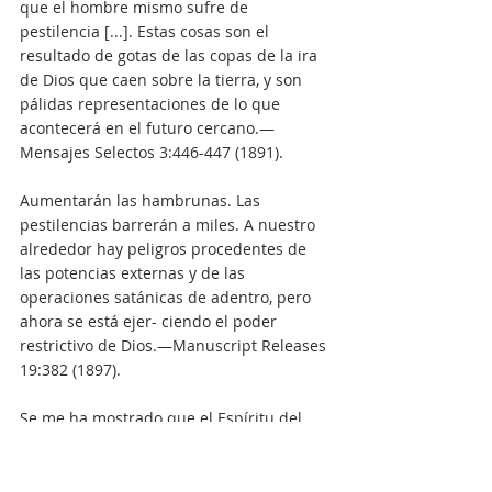
que el hombre mismo sufre de 
pestilencia [...]. Estas cosas son el 
resultado de gotas de las copas de la ira 
de Dios que caen sobre la tierra, y son 
pálidas representaciones de lo que 
acontecerá en el futuro cercano.—
Mensajes Selectos 3:446-447 (1891).
Aumentarán las hambrunas. Las 
pestilencias barrerán a miles. A nuestro 
alrededor hay peligros procedentes de 
las potencias externas y de las 
operaciones satánicas de adentro, pero 
ahora se está ejer- ciendo el poder 
restrictivo de Dios.—Manuscript Releases 
19:382 (1897).
Se me ha mostrado que el Espíritu del 
Señor se está retirando de la tierra. 
Pronto se les negará el poder protector 
de Dios a todos los que continúan 