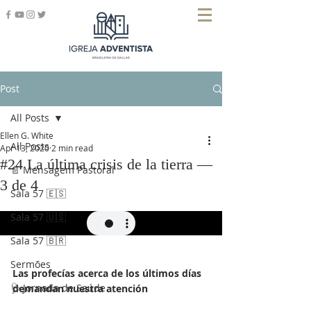
Post
All Posts
Ellen G. White
All Posts
Apr 13, 2020
2 min read
#24 La última crisis de la tierra —
📄 Mensagem Pastoral
3 de 4
Sala 57 🇪🇸
Sala 57 🇺🇸
Sala 57 🇧🇷
Sermões
Las profecías acerca de los últimos días 
🩺 Jornada de Saúde
demandan nuestra atención