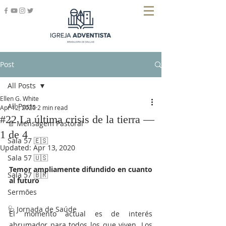
Post
All Posts
Ellen G. White
All Posts
Apr 12, 2020
2 min read
#22 La última crisis de la tierra —
📄 Mensagem Pastoral
1 de 4
Sala 57 🇪🇸
Updated:
Apr 13, 2020
Sala 57 🇺🇸
Temor ampliamente difundido en cuanto 
Sala 57 🇧🇷
al futuro
Sermões
🩺 Jornada de Saúde
El momento actual es de interés 
abrumador para todos los que viven. Los 