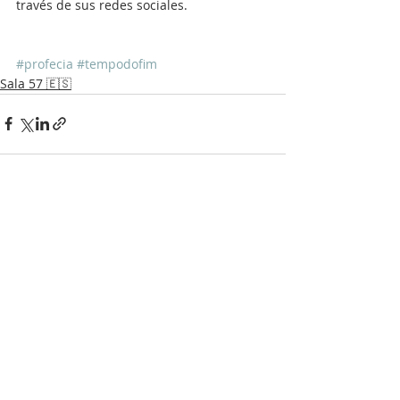
través de sus redes sociales.
#profecia
#tempodofim
Sala 57 🇪🇸
Recent Posts
See All