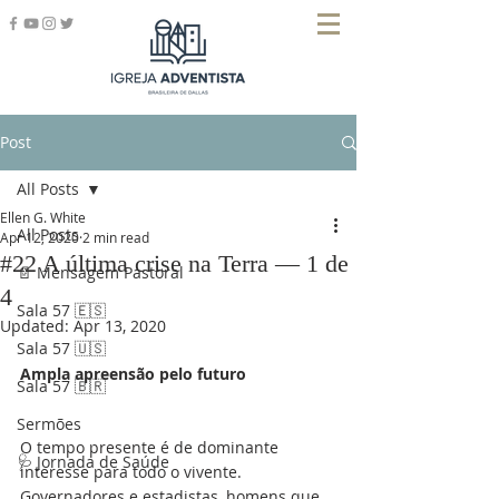
Post
All Posts
Ellen G. White
All Posts
Apr 12, 2020
2 min read
#22 A última crise na Terra — 1 de
📄 Mensagem Pastoral
4
Sala 57 🇪🇸
Updated:
Apr 13, 2020
Sala 57 🇺🇸
Ampla apreensão pelo futuro
Sala 57 🇧🇷
Sermões
O tempo presente é de dominante 
🩺 Jornada de Saúde
interesse para todo o vivente. 
Governadores e estadistas, homens que 