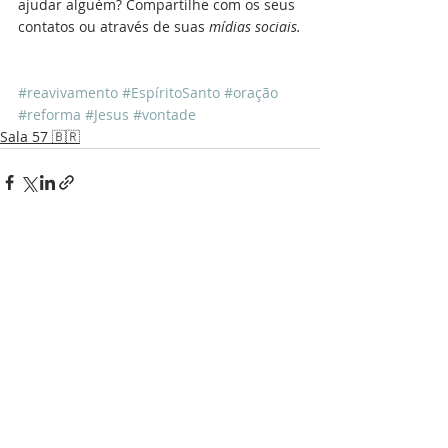
ajudar alguém? Compartilhe com os seus 
contatos ou através de suas 
mídias sociais.
#reavivamento
#EspíritoSanto
#oração
#reforma
#Jesus
#vontade
Sala 57 🇧🇷
Recent Posts
See All