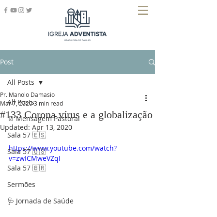
Post
All Posts
Pr. Manolo Damasio
All Posts
Mar 7, 2020
3 min read
#133 Corona vírus e a globalização
📄 Mensagem Pastoral
Updated:
Apr 13, 2020
Sala 57 🇪🇸
https://www.youtube.com/watch?
Sala 57 🇺🇸
v=zwICMweVZqI
Sala 57 🇧🇷
Sermões
🩺 Jornada de Saúde